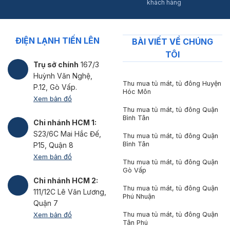
khách hàng
ĐIỆN LẠNH TIẾN LÊN
BÀI VIẾT VỀ CHÚNG
TÔI
Trụ sở chính
167/3
Huỳnh Văn Nghệ,
Thu mua tủ mát, tủ đông Huyện
P.12, Gò Vấp.
Hóc Môn
Xem bản đồ
Thu mua tủ mát, tủ đông Quận
Bình Tân
Chi nhánh HCM 1:
S23/6C Mai Hắc Đế,
Thu mua tủ mát, tủ đông Quận
Bình Tân
P15, Quận 8
Xem bản đồ
Thu mua tủ mát, tủ đông Quận
Gò Vấp
Chi nhánh HCM 2:
Thu mua tủ mát, tủ đông Quận
111/12C Lê Văn Lương,
Phú Nhuận
Quận 7
Xem bản đồ
Thu mua tủ mát, tủ đông Quận
Tân Phú