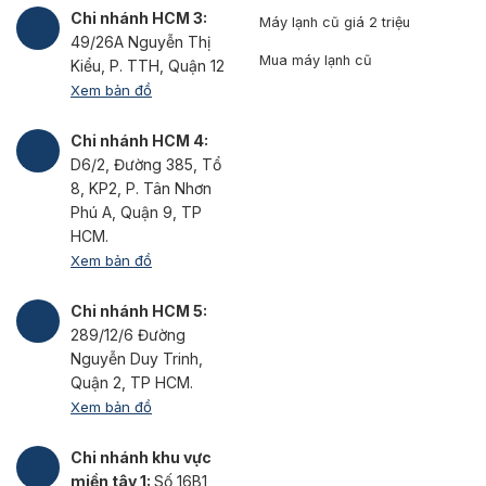
Chi nhánh HCM 3:
Máy lạnh cũ giá 2 triệu
49/26A Nguyễn Thị
Mua máy lạnh cũ
Kiểu, P. TTH, Quận 12
Xem bản đồ
Chi nhánh HCM 4:
D6/2, Đường 385, Tổ
8, KP2, P. Tân Nhơn
Phú A, Quận 9, TP
HCM.
Xem bản đồ
Chi nhánh HCM 5:
289/12/6 Đường
Nguyễn Duy Trinh,
Quận 2, TP HCM.
Xem bản đồ
Chi nhánh khu vực
miền tây 1:
Số 16B1