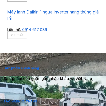
Máy lạnh Daikin 1 ngựa inverter hàng thùng giá
tốt
Liên hệ:
0914 617 089
Chi tiết
SẢn phẩm chính hãng
Sản phẩm có nguồn gốc nhập khẩu và Việt Nam
BẢO HÀNH 12 THÁNG