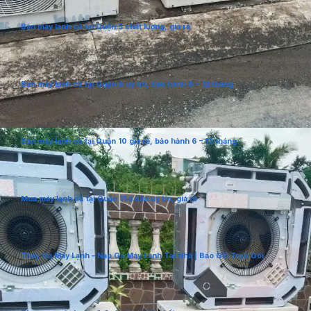
Bán máy lạnh cũ tại Quận 5 chất lượng, giá rẻ
Bán máy lạnh cũ tại Quận 6 uy tín, bảo hành 6 – 12 tháng
Bán máy lạnh cũ tại Quận 10 giá rẻ, bảo hành 6 – 12 tháng
Mua máy lạnh cũ tại Quận 11 ở đâu uy tín, giá rẻ
Thay Ga Máy Lạnh – Nạp Ga Máy Lạnh Tại Nhà | Báo Giá Trọn Gói