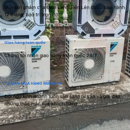
Mọi sản phẩm của Điện Lạnh Tiến Lên được bảo hành
12 tháng, bảo trì trọn đời
Giao hàng toàn quốc
Chúng tôi nhận giao hàng toàn quốc 24/7
TƯ VẤN MUA HÀNG MIỄN PHÍ
Đội ngũ kinh doanh luôn sẵn sàng tư vấn và giải đáp
những thắc mắc của khách hàng