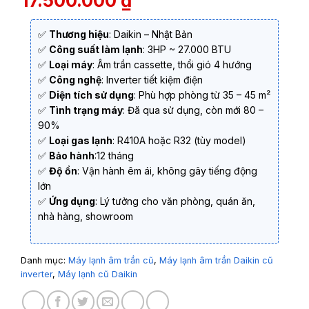
17.500.000
₫
✅
Thương hiệu
: Daikin – Nhật Bản
✅
Công suất làm lạnh
: 3HP ~ 27.000 BTU
✅
Loại máy
: Âm trần cassette, thổi gió 4 hướng
✅
Công nghệ
: Inverter tiết kiệm điện
✅
Diện tích sử dụng
: Phù hợp phòng từ 35 – 45 m²
✅
Tình trạng máy
: Đã qua sử dụng, còn mới 80 –
90%
✅
Loại gas lạnh
: R410A hoặc R32 (tùy model)
✅
Bảo hành
:12 tháng
✅
Độ ồn
: Vận hành êm ái, không gây tiếng động
lớn
✅
Ứng dụng
: Lý tưởng cho văn phòng, quán ăn,
nhà hàng, showroom
Danh mục:
Máy lạnh âm trần cũ
,
Máy lạnh âm trần Daikin cũ
inverter
,
Máy lạnh cũ Daikin