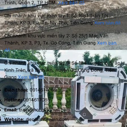
Trinh, Quận 2, TP HCM.
Xem bản đồ
Chi nhánh khu vực miền tây 1:
Số 16B1 Trần Thị
Thơm, KP 3, P9, Tp. Mỹ Tho, Tiền Giang
Xem bản đồ
Chi nhánh khu vực miền tây 2:
Số 25/1 Mạc Văn
Thành, KP 3, P3, Tx. Gò Công, Tiền Giang
Xem bản
đồ
Chi nhánh khu vực miền tây 3:
Số 184 Huyện lộ 5, ấp
Kinh Trên, xã Bình Ân, huyện Gò Công Đông, Tiền
Giang
Xem bản đồ
Điện thoại:
0914617089
Hotline:
0914617089
Email:
travuphong@gmail.com
Website:
dienlanhtienlen.com