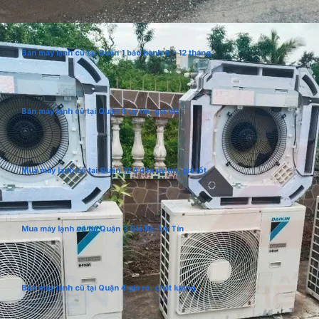
Bán máy lạnh cũ tại Quận 1 bảo hành 6 – 12 tháng
Bán máy lạnh cũ tại Quận 8 uy tín, giá tốt
Mua máy lạnh cũ tại Quận 12 ở đâu uy tín, giá tốt
Mua máy lạnh cũ tại Quận 3 Giá Rẻ, Uy Tín
Bán máy lạnh cũ tại Quận 4 giá rẻ, chất lượng