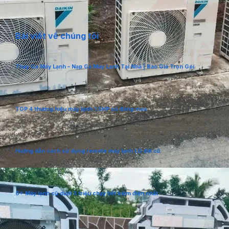
Bài viết về chúng tôi
Thay Ga Máy Lạnh – Nạp Ga Máy Lạnh Tại Nhà | Báo Giá Trọn Gói
TOP 4 thương hiệu máy lạnh 1.5HP cũ đáng mua
Hướng dẫn cách sử dụng remote máy lạnh LG đời cũ
6+ Máy lạnh cũ dưới 3 triệu chạy tiết kiệm điện nhất