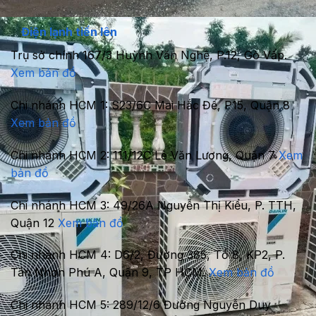
Điện lạnh tiến lên
Trụ sở chính
167/3 Huỳnh Văn Nghệ, P.12, Gò Vấp.
Xem bản đồ
Chi nhánh HCM 1:
S23/6C Mai Hắc Đế, P15, Quận 8
Xem bản đồ
Chi nhánh HCM 2:
111/12C Lê Văn Lương, Quận 7
Xem
bản đồ
Chi nhánh HCM 3:
49/26A Nguyễn Thị Kiểu, P. TTH,
Quận 12
Xem bản đồ
Chi nhánh HCM 4:
D6/2, Đường 385, Tổ 8, KP2, P.
Tân Nhơn Phú A, Quận 9, TP HCM.
Xem bản đồ
Chi nhánh HCM 5:
289/12/6 Đường Nguyễn Duy