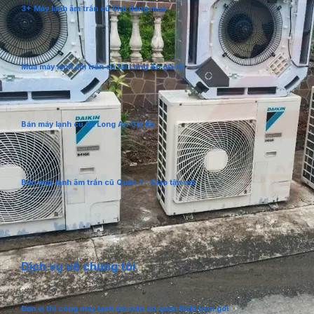
3+ Máy lạnh âm trần cũ 5hp đáng mua
Mua máy lạnh âm trần cũ tại Long An giá rẻ
Bán máy lạnh cũ tại Long An Giá Rẻ
Bán máy lạnh âm trần cũ Quận 1 – Giao tận nơi
Dịch vụ về chúng tôi
Đơn vị thi công máy lạnh âm trần cũ quán Bida trọn gói