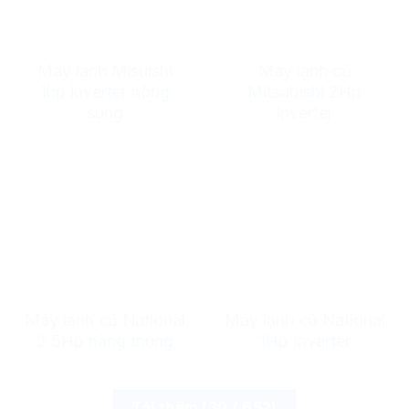
Máy lạnh Misuishi
Máy lạnh cũ
1hp inverter nòng
Mitsubishi 2Hp
súng
Inverter
Máy lạnh cũ National
Máy lạnh cũ National
2.5Hp hàng thùng
1Hp Inverter
Tải thêm
(
30
/ 652)