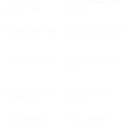
Tủ lạnh nội địa
Tủ lạnh Samsung 230l
Mitsubishi Nhật
inverter
Tủ đông alaska 300l
Cung cấp tủ mát cũ giá
dạng đứng
rẻ tphcm
Tủ lạnh nội địa LG 6
Tủ mát sanaky 350l
cánh
Tủ lạnh TOSHIBA GR-
Tủ đông alaska 300l
R40VBA 350 lít
kín lùa
Tủ mát Sanaky 2 cánh
Tủ mát sanaky 400l