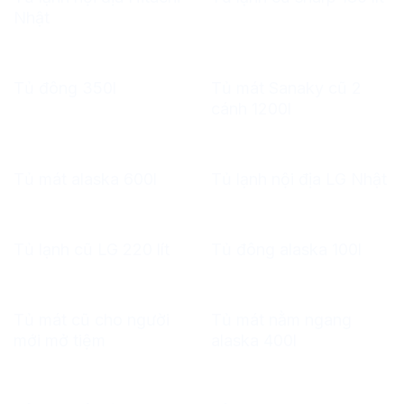
Nhật
Tủ mát Sanaky cũ 2
Tủ đông 350l
cánh 1200l
Tủ mát alaska 600l
Tủ lạnh nội địa LG Nhật
Tủ lạnh cũ LG 220 lít
Tủ đông alaska 100l
Tủ mát cũ cho người
Tủ mát nằm ngang
mới mở tiệm
alaska 400l