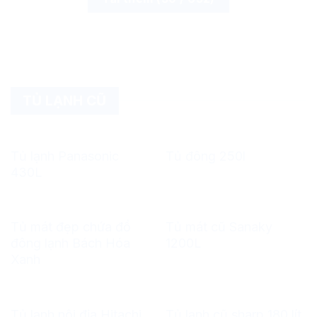
TỦ LẠNH CŨ
Tủ lạnh Panasonic
Tủ đông 250l
430L
Tủ mát đẹp chứa đồ
Tủ mát cũ Sanaky
đông lạnh Bách Hóa
1200L
Xanh
Tủ lạnh nội địa Hitachi
Tủ lạnh cũ sharp 180 lít