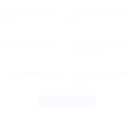
Tủ lạnh nội địa LG 5
Tủ lạnh cũ Toshiba 130
cánh
lít
Tủ mát carier inverter
Tủ đông alaska 350l
không cánh
Tủ lạnh nội địa Toshiba
Tủ mát sanaky inverter
5 cánh
Tải thêm
(
30
/ 88)