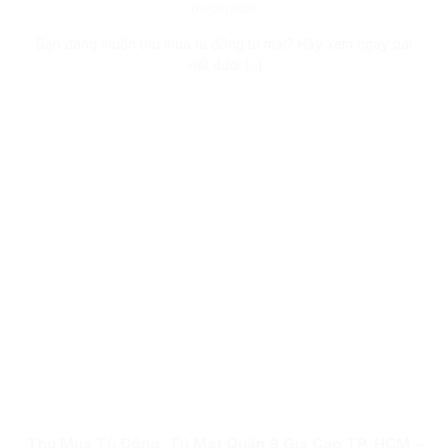
06/08/2026
Bạn đang muốn thu mua tủ đông tủ mát? Hãy xem ngay bài
viết dưới [...]
Thu Mua Tủ Đông, Tủ Mát Quận 9 Giá Cao TP. HCM –