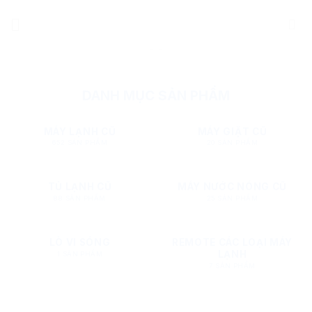
Bỏ
qua
nội
dung
DANH MỤC SẢN PHẨM
MÁY LẠNH CŨ
MÁY GIẶT CŨ
652 SẢN PHẨM
20 SẢN PHẨM
TỦ LẠNH CŨ
MÁY NƯỚC NÓNG CŨ
88 SẢN PHẨM
25 SẢN PHẨM
LÒ VI SÓNG
REMOTE CÁC LOẠI MÁY
LẠNH
1 SẢN PHẨM
7 SẢN PHẨM