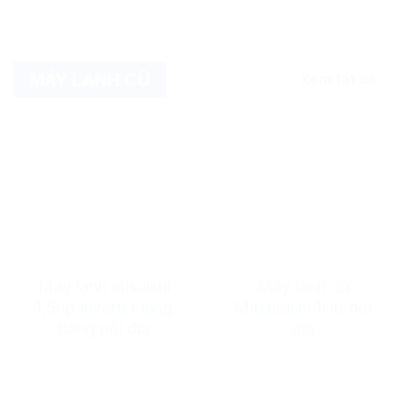
MÁY LẠNH CŨ
Xem tất cả
Máy lạnh misuishi
Máy lạnh cũ
1,5hp inverter láng
Mitsubishi 1Hp nội
hàng nội địa
địa