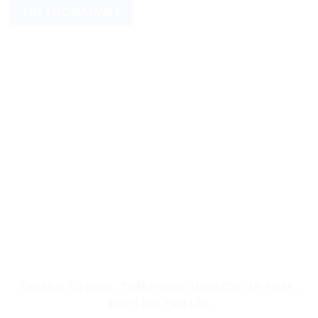
TIN TỨC BÀI VIẾT
Thu Mua Tủ Đông, Tủ Mát Quận 11 Giá Cao TP. HCM –
Điện Lạnh Tiến Lên