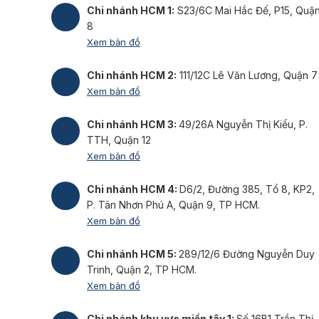
Chi nhánh HCM 1:
S23/6C Mai Hắc Đế, P15, Quậ
8
Xem bản đồ
Chi nhánh HCM 2:
111/12C Lê Văn Lương, Quận 7
Xem bản đồ
Chi nhánh HCM 3:
49/26A Nguyễn Thị Kiểu, P.
TTH, Quận 12
Xem bản đồ
Chi nhánh HCM 4:
D6/2, Đường 385, Tổ 8, KP2,
P. Tân Nhơn Phú A, Quận 9, TP HCM.
Xem bản đồ
Chi nhánh HCM 5:
289/12/6 Đường Nguyễn Duy
Trinh, Quận 2, TP HCM.
Xem bản đồ
Chi nhánh khu vực miền tây 1:
Số 16B1 Trần Thị