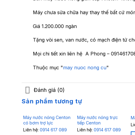
Máy chưa sửa chữa hay thay thế bất cứ món 
Giá 1.200.000 ngàn
Tặng vòi sen, van nước, có mạch điện tử ch
Mọi chi tiết xin liên hệ A Phong – 09146170
Thuộc mục "
may nuoc nong cu
"
Đánh giá (0)
Sản phẩm tương tự
Máy nước nóng Centon
Máy nước nóng trực
M
có bơm trợ lực
tiếp Centon
L
Liên hệ:
0914 617 089
Liên hệ:
0914 617 089