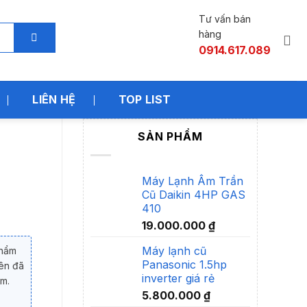
Tư vấn bán
hàng
0914.617.089
LIÊN HỆ
TOP LIST
SẢN PHẨM
Máy Lạnh Âm Trần
Cũ Daikin 4HP GAS
410
19.000.000
₫
Máy lạnh cũ
phẩm
Panasonic 1.5hp
rên đã
inverter giá rẻ
èm.
5.800.000
₫