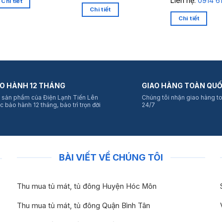
Liên hệ:
0914 6
Chi tiết
Chi tiết
Chi tiết
O HÀNH 12 THÁNG
GIAO HÀNG TOÀN QU
 sản phẩm của Điện Lạnh Tiến Lên
Chúng tôi nhận giao hàng t
c bảo hành 12 tháng, bảo trì trọn đời
24/7
BÀI VIẾT VỀ CHÚNG TÔI
Thu mua tủ mát, tủ đông Huyện Hóc Môn
Thu mua tủ mát, tủ đông Quận Bình Tân