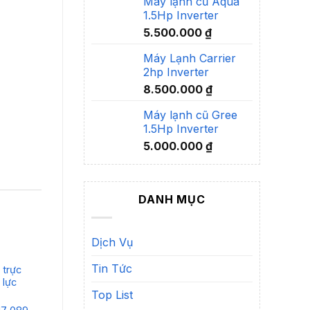
Máy lạnh cũ Aqua
1.5Hp Inverter
5.500.000
₫
Máy Lạnh Carrier
2hp Inverter
8.500.000
₫
Máy lạnh cũ Gree
1.5Hp Inverter
5.000.000
₫
DANH MỤC
Dịch Vụ
Tin Tức
 trực
Máy nước nóng trực
Máy nước nóng
Má
 lực
tiếp Yakohama xuất xứ
Legend có bơm trợ lực
m
Top List
thái lan
lự
Liên hệ:
0914 617 089