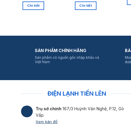
Chi tiết
Chi tiết
SẢN PHẨM CHÍNH HÃNG
BẢ
Sản phẩm có nguồn gốc nhập khẩu và
Mọi
Việt Nam
đượ
ĐIỆN LẠNH TIẾN LÊN
Trụ sở chính
167/3 Huỳnh Văn Nghệ, P.12, Gò
Vấp.
Xem bản đồ