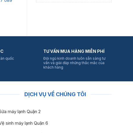
17 089
Liên hệ:
0914 617 089
Li
Chi tiết
Chi tiết
ỐC
TƯ VẤN MUA HÀNG MIỄN PHÍ
oàn quốc
Đội ngũ kinh doanh luôn sẵn sàng tư
vấn và giải đáp những thắc mắc của
khách hàng
DỊCH VỤ VỀ CHÚNG TÔI
Sửa máy lạnh Quận 2
Vệ sinh máy lạnh Quận 6