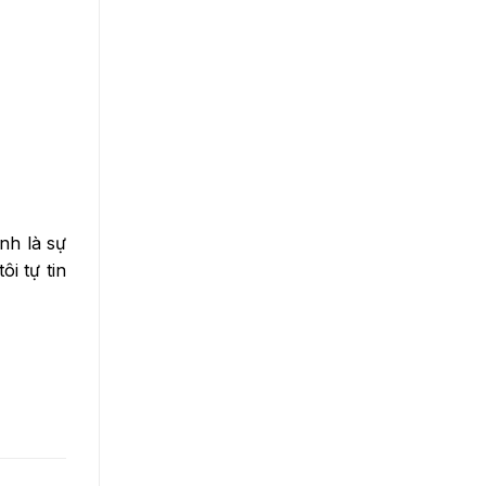
nh là sự
i tự tin