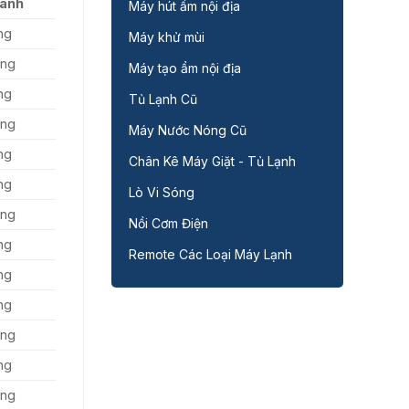
Hành
Máy hút ẩm nội địa
áng
Máy khử mùi
áng
Máy tạo ẩm nội địa
ng
Tủ Lạnh Cũ
áng
Máy Nước Nóng Cũ
ng
Chân Kê Máy Giặt - Tủ Lạnh
ng
Lò Vi Sóng
áng
Nồi Cơm Điện
ng
Remote Các Loại Máy Lạnh
ng
ng
áng
ng
áng