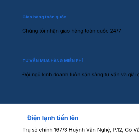
Giao hàng toàn quốc
Chúng tôi nhận giao hàng toàn quốc 24/7
TƯ VẤN MUA HÀNG MIỄN PHÍ
Đội ngũ kinh doanh luôn sẵn sàng tư vấn và giả
Điện lạnh tiến lên
Trụ sở chính
167/3 Huỳnh Văn Nghệ, P.12, Gò V