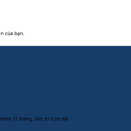
n của bạn.
ành 12 tháng, bảo trì trọn đời