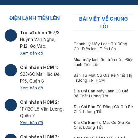
ĐIỆN LẠNH TIẾN LÊN
BÀI VIẾT VỀ CHÚNG
TÔI
Trụ sở chính
167/3
Huỳnh Văn Nghệ,
Thanh Lý Máy Lạnh Tủ Đứng
P.12, Gò Vấp.
Cũ- Điện lạnh Tiến Lên
Xem bản đồ
Mua máy lạnh âm trần cũ – Điện
Lạnh Tiến Lên
Chi nhánh HCM 1:
S23/6C Mai Hắc Đế,
Bán Tủ Mát Cũ Giá Rẻ Nhất Thị
Trường TP. HCM
P15, Quận 8
Xem bản đồ
Địa Chỉ Bán Máy Lạnh Cũ Giá
Rẻ Chất Lượng Tốt
Chi nhánh HCM 2:
Địa Chỉ Bán Tủ Đông Cũ Giá Rẻ
111/12C Lê Văn Lương,
Chất Lượng Tốt
Quận 7
Xem bản đồ
Địa Chỉ Bán Tủ Mát Cũ Giá Rẻ
Chất Lượng Tốt
Chi nhánh HCM 3: