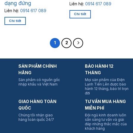
dạng đứng
Liên hệ:
0914 617 089
Liên hệ:
0914 617 089
Chi tiết
Chi tiết
1
2
SẢN PHẨM CHÍNH
BẢO HÀNH 12
HÃNG
THÁNG
Sản phẩm có nguồn gốc
Mọi sản phẩm của Điện
nhập khẩu và Việt Nam
Lạnh Tiến Lên được bảo
hành 12 tháng, bảo trì trọn
đời
GIAO HÀNG TOÀN
TƯ VẤN MUA HÀNG
QUỐC
MIỄN PHÍ
Chúng tôi nhận giao
Đội ngũ kinh doanh luôn
hàng toàn quốc 24/7
sẵn sàng tư vấn và giải
đáp những thắc mắc của
khách hàng