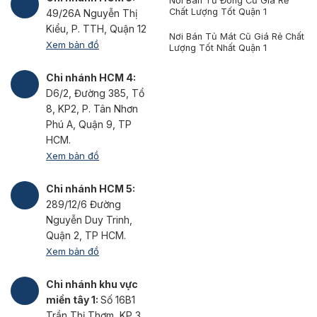
Nơi Bán Tủ Đông Cũ Giá Rẻ
Chất Lượng Tốt Quận 1
49/26A Nguyễn Thị
Kiểu, P. TTH, Quận 12
Nơi Bán Tủ Mát Cũ Giá Rẻ Chất
Xem bản đồ
Lượng Tốt Nhất Quận 1
Chi nhánh HCM 4:
D6/2, Đường 385, Tổ
8, KP2, P. Tân Nhơn
Phú A, Quận 9, TP
HCM.
Xem bản đồ
Chi nhánh HCM 5:
289/12/6 Đường
Nguyễn Duy Trinh,
Quận 2, TP HCM.
Xem bản đồ
Chi nhánh khu vực
miền tây 1:
Số 16B1
Trần Thị Thơm, KP 3,