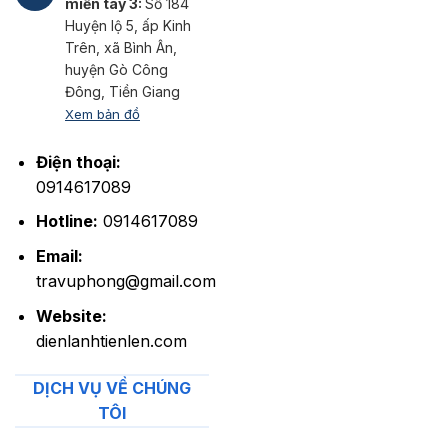
miền tây 3:
Số 184
Huyện lộ 5, ấp Kinh
Trên, xã Bình Ân,
huyện Gò Công
Đông, Tiền Giang
Xem bản đồ
Điện thoại:
0914617089
Hotline:
0914617089
Email:
travuphong@gmail.com
Website:
dienlanhtienlen.com
DỊCH VỤ VỀ CHÚNG
TÔI