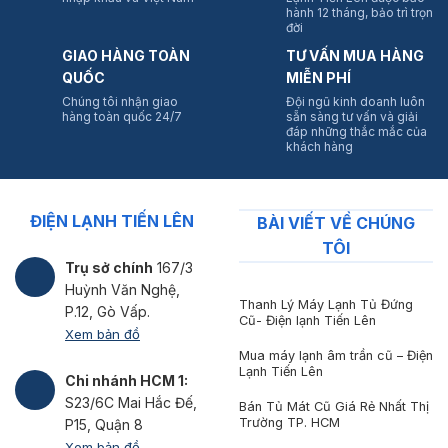
hành 12 tháng, bảo trì trọn
đời
GIAO HÀNG TOÀN
TƯ VẤN MUA HÀNG
QUỐC
MIỄN PHÍ
Chúng tôi nhận giao
Đội ngũ kinh doanh luôn
hàng toàn quốc 24/7
sẵn sàng tư vấn và giải
đáp những thắc mắc của
khách hàng
ĐIỆN LẠNH TIẾN LÊN
BÀI VIẾT VỀ CHÚNG
TÔI
Trụ sở chính
167/3
Huỳnh Văn Nghệ,
Thanh Lý Máy Lạnh Tủ Đứng
P.12, Gò Vấp.
Cũ- Điện lạnh Tiến Lên
Xem bản đồ
Mua máy lạnh âm trần cũ – Điện
Lạnh Tiến Lên
Chi nhánh HCM 1:
S23/6C Mai Hắc Đế,
Bán Tủ Mát Cũ Giá Rẻ Nhất Thị
Trường TP. HCM
P15, Quận 8
Xem bản đồ