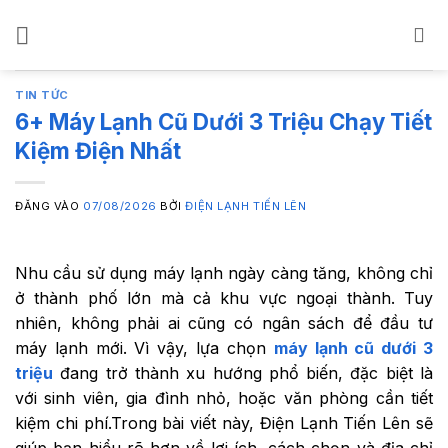
Bỏ
qua
nội
dung
TIN TỨC
6+ Máy Lạnh Cũ Dưới 3 Triệu Chạy Tiết
Kiệm Điện Nhất
ĐĂNG VÀO
07/08/2026
BỞI
ĐIỆN LẠNH TIẾN LÊN
Nhu cầu sử dụng máy lạnh ngày càng tăng, không chỉ
ở thành phố lớn mà cả khu vực ngoại thành. Tuy
nhiên, không phải ai cũng có ngân sách để đầu tư
máy lạnh mới. Vì vậy, lựa chọn
máy lạnh cũ dưới 3
triệu
đang trở thành xu hướng phổ biến, đặc biệt là
với sinh viên, gia đình nhỏ, hoặc văn phòng cần tiết
kiệm chi phí.Trong bài viết này, Điện Lạnh Tiến Lên sẽ
giúp bạn hiểu rõ hơn về lợi ích, cách chọn và địa chỉ