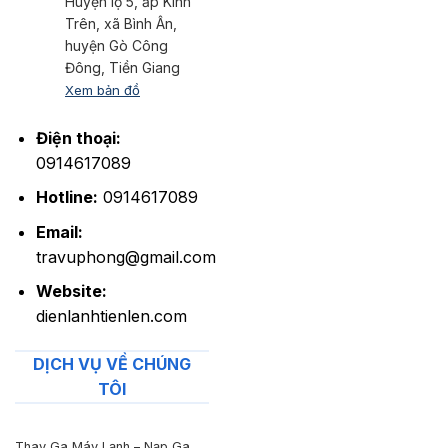
Huyện lộ 5, ấp Kinh
Trên, xã Bình Ân,
huyện Gò Công
Đông, Tiền Giang
Xem bản đồ
Điện thoại:
0914617089
Hotline:
0914617089
Email:
travuphong@gmail.com
Website:
dienlanhtienlen.com
DỊCH VỤ VỀ CHÚNG
TÔI
Thay Ga Máy Lạnh – Nạp Ga