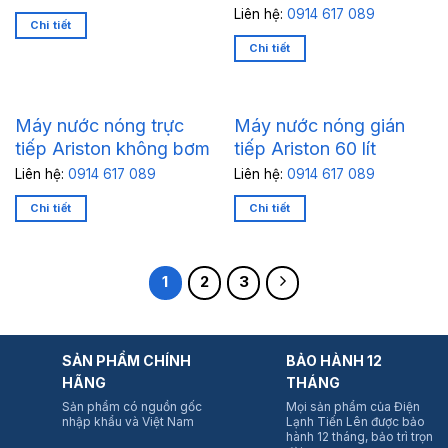
Liên hệ:
0914 617 089
Chi tiết
Chi tiết
Máy nước nóng trực
Máy nước nóng gián
tiếp Ariston không bơm
tiếp Ariston 60 lít
Liên hệ:
0914 617 089
Liên hệ:
0914 617 089
Chi tiết
Chi tiết
1
2
3
SẢN PHẨM CHÍNH
BẢO HÀNH 12
HÃNG
THÁNG
Sản phẩm có nguồn gốc
Mọi sản phẩm của Điện
nhập khẩu và Việt Nam
Lạnh Tiến Lên được bảo
hành 12 tháng, bảo trì trọn