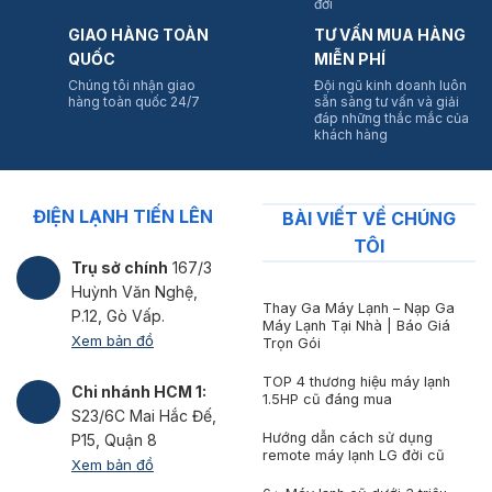
đời
GIAO HÀNG TOÀN
TƯ VẤN MUA HÀNG
QUỐC
MIỄN PHÍ
Chúng tôi nhận giao
Đội ngũ kinh doanh luôn
hàng toàn quốc 24/7
sẵn sàng tư vấn và giải
đáp những thắc mắc của
khách hàng
ĐIỆN LẠNH TIẾN LÊN
BÀI VIẾT VỀ CHÚNG
TÔI
Trụ sở chính
167/3
Huỳnh Văn Nghệ,
Thay Ga Máy Lạnh – Nạp Ga
P.12, Gò Vấp.
Máy Lạnh Tại Nhà | Báo Giá
Xem bản đồ
Trọn Gói
TOP 4 thương hiệu máy lạnh
Chi nhánh HCM 1:
1.5HP cũ đáng mua
S23/6C Mai Hắc Đế,
Hướng dẫn cách sử dụng
P15, Quận 8
remote máy lạnh LG đời cũ
Xem bản đồ