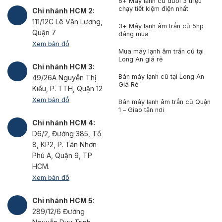
6+ Máy lạnh cũ dưới 3 triệu
chạy tiết kiệm điện nhất
Chi nhánh HCM 2:
111/12C Lê Văn Lương,
3+ Máy lạnh âm trần cũ 5hp
Quận 7
đáng mua
Xem bản đồ
Mua máy lạnh âm trần cũ tại
Long An giá rẻ
Chi nhánh HCM 3:
Bán máy lạnh cũ tại Long An
49/26A Nguyễn Thị
Giá Rẻ
Kiểu, P. TTH, Quận 12
Xem bản đồ
Bán máy lạnh âm trần cũ Quận
1 – Giao tận nơi
Chi nhánh HCM 4:
D6/2, Đường 385, Tổ
8, KP2, P. Tân Nhơn
Phú A, Quận 9, TP
HCM.
Xem bản đồ
Chi nhánh HCM 5:
289/12/6 Đường