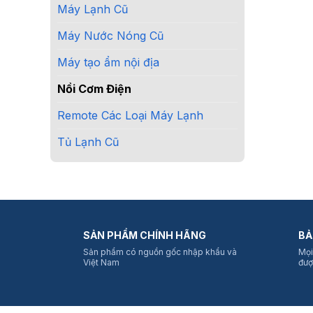
Máy Lạnh Cũ
Máy Nước Nóng Cũ
Máy tạo ẩm nội địa
Nồi Cơm Điện
Remote Các Loại Máy Lạnh
Tủ Lạnh Cũ
SẢN PHẨM CHÍNH HÃNG
BẢ
Sản phẩm có nguồn gốc nhập khẩu và
Mọi
Việt Nam
đượ