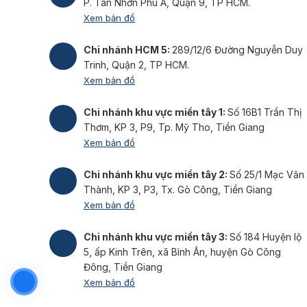
P. Tân Nhơn Phú A, Quận 9, TP HCM.
Xem bản đồ
Chi nhánh HCM 5:
289/12/6 Đường Nguyễn Duy
Trinh, Quận 2, TP HCM.
Xem bản đồ
Chi nhánh khu vực miền tây 1:
Số 16B1 Trần Thị
Thơm, KP 3, P9, Tp. Mỹ Tho, Tiền Giang
Xem bản đồ
Chi nhánh khu vực miền tây 2:
Số 25/1 Mạc Văn
Thành, KP 3, P3, Tx. Gò Công, Tiền Giang
Xem bản đồ
Chi nhánh khu vực miền tây 3:
Số 184 Huyện lộ
5, ấp Kinh Trên, xã Bình Ân, huyện Gò Công
Đông, Tiền Giang
Xem bản đồ