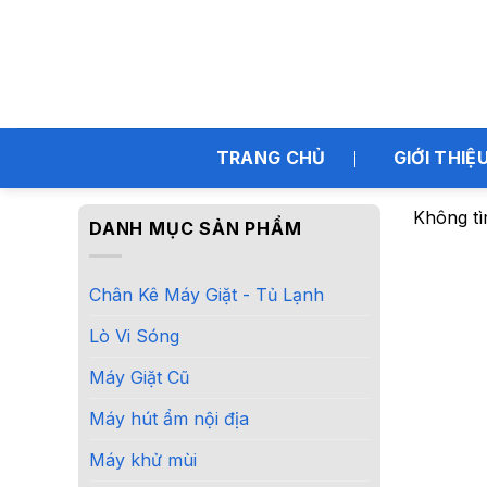
Bỏ
qua
nội
dung
TRANG CHỦ
GIỚI THIỆ
Không tì
DANH MỤC SẢN PHẨM
Chân Kê Máy Giặt - Tủ Lạnh
Lò Vi Sóng
Máy Giặt Cũ
Máy hút ẩm nội địa
Máy khử mùi