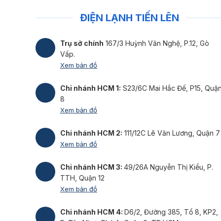
ĐIỆN LẠNH TIẾN LÊN
Trụ sở chính
167/3 Huỳnh Văn Nghệ, P.12, Gò
Vấp.
Xem bản đồ
Chi nhánh HCM 1:
S23/6C Mai Hắc Đế, P15, Quậ
8
Xem bản đồ
Chi nhánh HCM 2:
111/12C Lê Văn Lương, Quận 7
Xem bản đồ
Chi nhánh HCM 3:
49/26A Nguyễn Thị Kiểu, P.
TTH, Quận 12
Xem bản đồ
Chi nhánh HCM 4:
D6/2, Đường 385, Tổ 8, KP2,