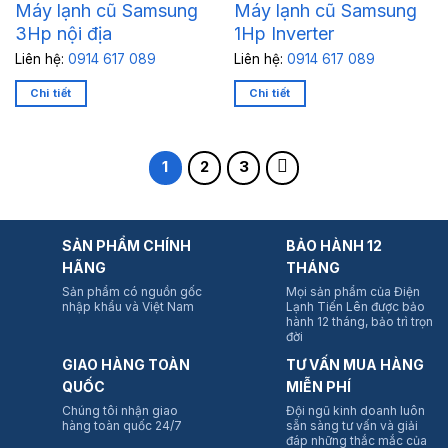
Máy lạnh cũ Samsung
Máy lạnh cũ Samsung
3Hp nội địa
1Hp Inverter
Liên hệ:
0914 617 089
Liên hệ:
0914 617 089
Chi tiết
Chi tiết
1
2
3
SẢN PHẨM CHÍNH
BẢO HÀNH 12
HÃNG
THÁNG
Sản phẩm có nguồn gốc
Mọi sản phẩm của Điện
nhập khẩu và Việt Nam
Lạnh Tiến Lên được bảo
hành 12 tháng, bảo trì trọn
đời
GIAO HÀNG TOÀN
TƯ VẤN MUA HÀNG
QUỐC
MIỄN PHÍ
Chúng tôi nhận giao
Đội ngũ kinh doanh luôn
hàng toàn quốc 24/7
sẵn sàng tư vấn và giải
đáp những thắc mắc của