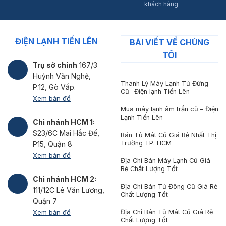
khách hàng
ĐIỆN LẠNH TIẾN LÊN
BÀI VIẾT VỀ CHÚNG
TÔI
Trụ sở chính
167/3
Huỳnh Văn Nghệ,
Thanh Lý Máy Lạnh Tủ Đứng
P.12, Gò Vấp.
Cũ- Điện lạnh Tiến Lên
Xem bản đồ
Mua máy lạnh âm trần cũ – Điện
Lạnh Tiến Lên
Chi nhánh HCM 1:
S23/6C Mai Hắc Đế,
Bán Tủ Mát Cũ Giá Rẻ Nhất Thị
Trường TP. HCM
P15, Quận 8
Xem bản đồ
Địa Chỉ Bán Máy Lạnh Cũ Giá
Rẻ Chất Lượng Tốt
Chi nhánh HCM 2:
Địa Chỉ Bán Tủ Đông Cũ Giá Rẻ
111/12C Lê Văn Lương,
Chất Lượng Tốt
Quận 7
Xem bản đồ
Địa Chỉ Bán Tủ Mát Cũ Giá Rẻ
Chất Lượng Tốt