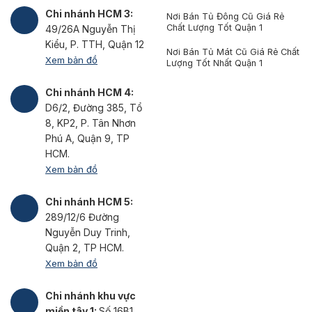
Chi nhánh HCM 3:
Nơi Bán Tủ Đông Cũ Giá Rẻ
Chất Lượng Tốt Quận 1
49/26A Nguyễn Thị
Kiểu, P. TTH, Quận 12
Nơi Bán Tủ Mát Cũ Giá Rẻ Chất
Xem bản đồ
Lượng Tốt Nhất Quận 1
Chi nhánh HCM 4:
D6/2, Đường 385, Tổ
8, KP2, P. Tân Nhơn
Phú A, Quận 9, TP
HCM.
Xem bản đồ
Chi nhánh HCM 5:
289/12/6 Đường
Nguyễn Duy Trinh,
Quận 2, TP HCM.
Xem bản đồ
Chi nhánh khu vực
miền tây 1:
Số 16B1