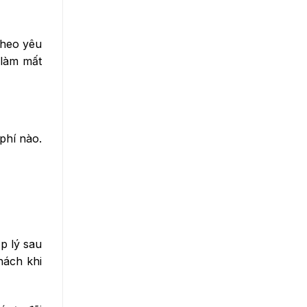
theo yêu
 làm mất
phí nào.
p lý sau
hách khi