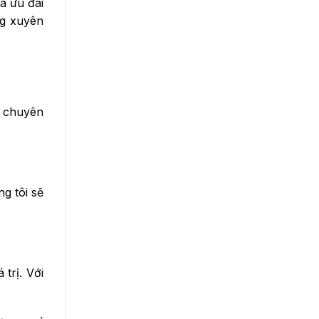
á ưu đãi
ng xuyên
 chuyên
ng tôi sẽ
trị. Với