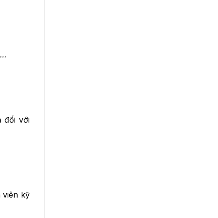
Máy tạo ẩm nội địa
Tủ Lạnh Cũ
Máy Nước Nóng Cũ
Chân Kê Máy Giặt - Tủ Lạnh
,…
Lò Vi Sóng
Nồi Cơm Điện
Remote Các Loại Máy Lạnh
 đối với
 viên kỹ