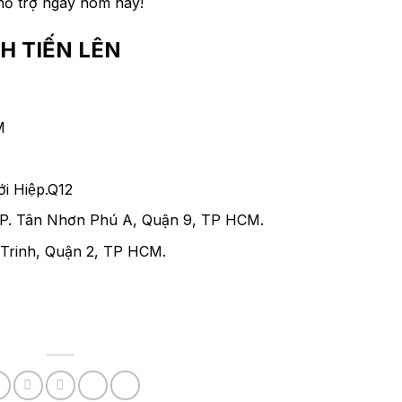
hỗ trợ ngay hôm nay!
H TIẾN LÊN
M
́i Hiệp.Q12
 P. Tân Nhơn Phú A, Quận 9, TP HCM.
Trinh, Quận 2, TP HCM.