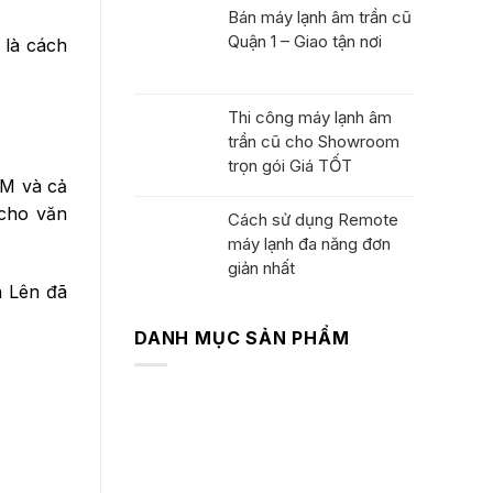
Bán máy lạnh âm trần cũ
Quận 1 – Giao tận nơi
 là cách
Thi công máy lạnh âm
trần cũ cho Showroom
trọn gói Giá TỐT
CM và cả
 cho văn
Cách sử dụng Remote
máy lạnh đa năng đơn
giản nhất
n Lên đã
DANH MỤC SẢN PHẨM
Máy Lạnh Cũ
Máy Giặt Cũ
Máy hút ẩm nội địa
Máy khử mùi