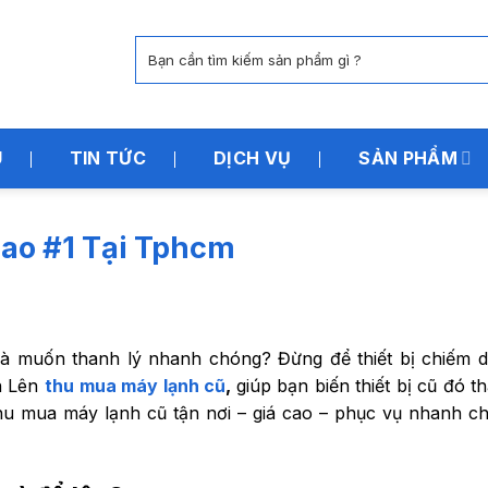
Tìm
kiếm:
U
TIN TỨC
DỊCH VỤ
SẢN PHẨM
ao #1 Tại Tphcm
 muốn thanh lý nhanh chóng? Đừng để thiết bị chiếm di
n Lên
thu mua máy lạnh cũ
,
giúp bạn biến thiết bị cũ đó t
thu mua máy lạnh cũ tận nơi – giá cao – phục vụ nhanh c