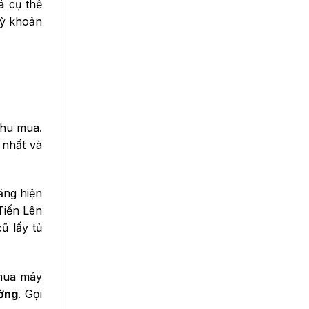
á cụ thể
kỳ khoản
thu mua.
 nhất và
ăng hiện
Tiến Lên
ũ lấy tủ
mua máy
ường
. Gọi