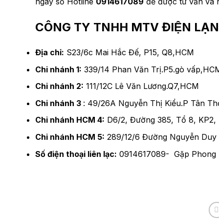
ngay số Hotline
0914617089
để được tư vấn và 
CÔNG TY TNHH MTV ĐIỆN LẠN
Địa chỉ:
S23/6c Mai Hắc Đế, P15, Q8,HCM
Chi nhánh 1:
339/14 Phan Văn Trị.P5.gò vấp,HC
Chi nhánh 2:
111/12C Lê Văn Lương.Q7,HCM
Chi nhánh 3
: 49/26A Nguyễn Thị Kiểu.P Tân Thơ
Chi nhánh HCM 4:
D6/2, Đường 385, Tổ 8, KP2,
Chi nhánh HCM 5:
289/12/6 Đường Nguyễn Duy 
Số điện thoại liên lạc:
0914617089- Gặp Phong