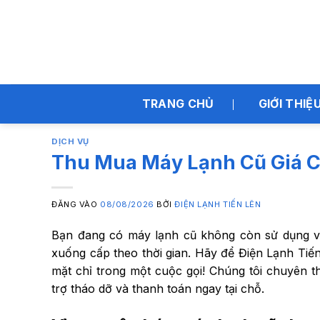
Bỏ
qua
nội
dung
TRANG CHỦ
GIỚI THIỆ
DỊCH VỤ
Thu Mua Máy Lạnh Cũ Giá C
ĐĂNG VÀO
08/08/2026
BỞI
ĐIỆN LẠNH TIẾN LÊN
Bạn đang có máy lạnh cũ không còn sử dụng và
xuống cấp theo thời gian. Hãy để
Điện Lạnh Tiế
mặt chỉ trong một cuộc gọi! Chúng tôi chuyên 
trợ tháo dỡ và thanh toán ngay tại chỗ.