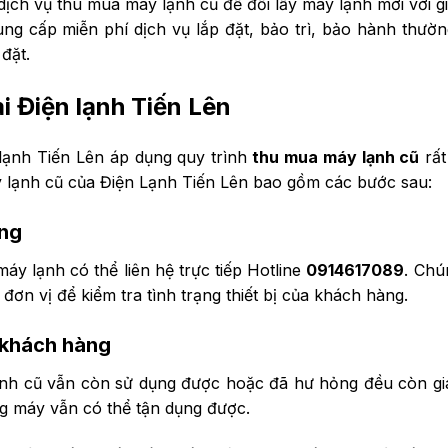
ịch vụ thu mua máy lạnh cũ để đổi lấy máy lạnh mới với gi
ng cấp miễn phí dịch vụ lắp đặt, bảo trì, bảo hành thườ
đặt.
i Điện lạnh Tiến Lên
lạnh Tiến Lên áp dụng quy trình
thu mua máy lạnh cũ
rất
y lạnh cũ của Điện Lạnh Tiến Lên bao gồm các bước sau:
àng
y lạnh có thể liên hệ trực tiếp Hotline
0914617089
. Chú
ơn vị để kiểm tra tình trạng thiết bị của khách hàng.
 khách hàng
nh cũ vẫn còn sử dụng được hoặc đã hư hỏng đều còn giá 
ng máy vẫn có thể tận dụng được.