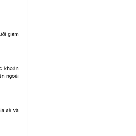
Máy tạo ẩm nội địa
Tủ Lạnh Cũ
Máy Nước Nóng Cũ
Chân Kê Máy Giặt - Tủ Lạnh
Lò Vi Sóng
ười giám
Nồi Cơm Điện
Remote Các Loại Máy Lạnh
ợc khoản
ên ngoài
ia sẻ và