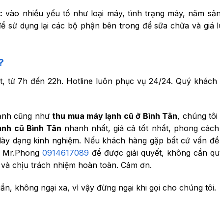
c vào nhiều yếu tố như loại máy, tình trạng máy, năm sả
 sử dụng lại các bộ phận bên trong để sữa chữa và giá 
?
t, từ 7h đến 22h. Hotline luôn phục vụ 24/24. Quý khách 
lạnh cũng như
thu mua máy lạnh cũ ở Bình Tân
, chúng tôi
ạnh cũ Bình Tân
nhanh nhất, giá cả tốt nhất, phong các
à dày dạng kinh nghiệm. Nếu khách hàng gặp bất cứ vấn đề
o Mr.Phong
0914617089
để được giải quyết, không cần q
lý và chịu trách nhiệm hoàn toàn. Cảm ơn.
n, không ngại xa, vì vậy đừng ngại khi gọi cho chúng tôi.