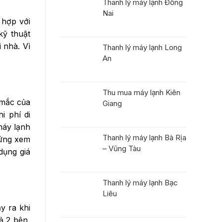
Thanh lý máy lạnh Đồng
Nai
 hợp với
kỹ thuật
 nhà. Vì
Thanh lý máy lạnh Long
An
Thu mua máy lạnh Kiên
 mắc của
Giang
i phí di
máy lạnh
Thanh lý máy lạnh Bà Rịa
ứng xem
– Vũng Tàu
dụng giá
Thanh lý máy lạnh Bạc
Liêu
y ra khi
ả 2 bên,