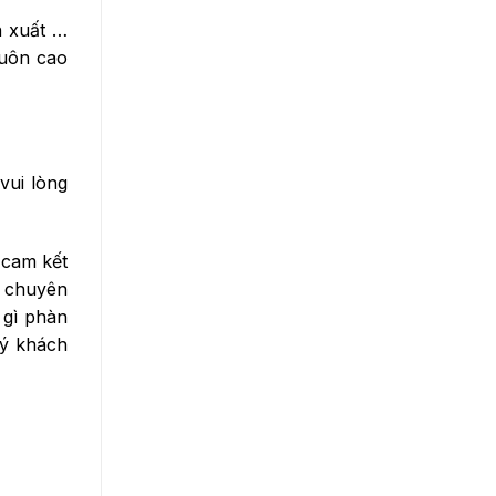
n xuất …
luôn cao
vui lòng
 cam kết
h chuyên
 gì phàn
uý khách