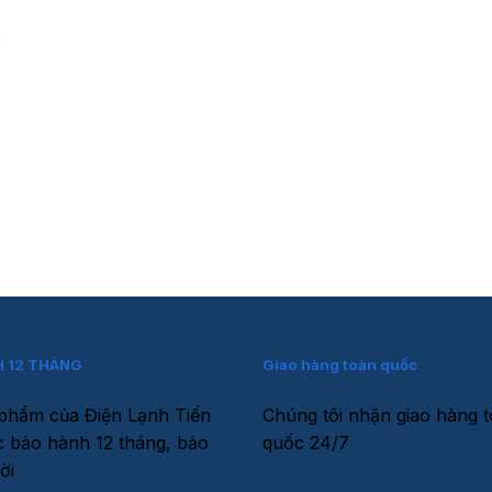
e
 12 THÁNG
Giao hàng toàn quốc
phẩm của Điện Lạnh Tiến
Chúng tôi nhận giao hàng 
 bảo hành 12 tháng, bảo
quốc 24/7
ời