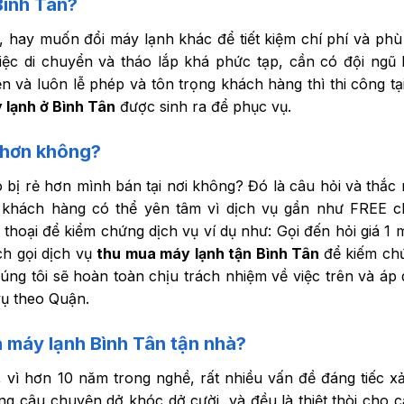
Bình Tân?
 hay muốn đổi máy lạnh khác để tiết kiệm chí phí và phù
c di chuyển và tháo lắp khá phức tạp, cần có đội ngũ 
 và luôn lễ phép và tôn trọng khách hàng thì thi công tại
lạnh ở Bình Tân
được sinh ra để phục vụ.
ẻ hơn không?
 bị rẻ hơn mình bán tại nơi không? Đó là câu hỏi và thắc
 khách hàng có thể yên tâm vì dịch vụ gần như FREE ch
thoại để kiểm chứng dịch vụ ví dụ như: Gọi đến hỏi giá 1 
ch gọi dịch vụ
thu mua máy lạnh tận Bình Tân
để kiếm ch
ng tôi sẽ hoàn toàn chịu trách nhiệm về việc trên và áp 
vụ theo Quận.
 máy lạnh Bình Tân tận nhà
?
, vì hơn 10 năm trong nghề, rất nhiều vấn đề đáng tiếc xả
g câu chuyện dở khóc dở cười, và đều là thiệt thòi cho c