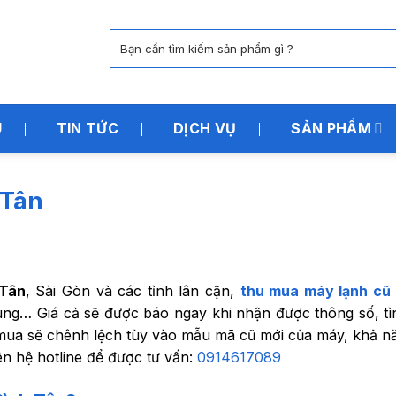
Tìm
kiếm:
U
TIN TỨC
DỊCH VỤ
SẢN PHẨM
 Tân
 Tân
, Sài Gòn và các tỉnh lân cận,
thu mua máy lạnh cũ
ung… Giá cả sẽ được báo ngay khi nhận được thông số, tì
 mua sẽ chênh lệch tùy vào mẫu mã cũ mới của máy, khả n
ên hệ hotline để được tư vấn:
0914617089