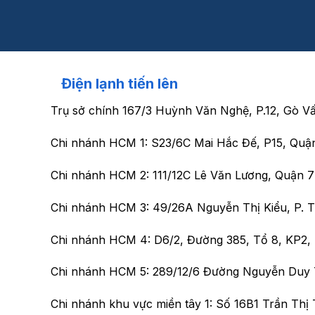
Điện lạnh tiến lên
Trụ sở chính
167/3 Huỳnh Văn Nghệ, P.12, Gò V
Chi nhánh HCM 1:
S23/6C Mai Hắc Đế, P15, Quậ
Chi nhánh HCM 2:
111/12C Lê Văn Lương, Quận 
Chi nhánh HCM 3:
49/26A Nguyễn Thị Kiểu, P.
Chi nhánh HCM 4:
D6/2, Đường 385, Tổ 8, KP2
Chi nhánh HCM 5:
289/12/6 Đường Nguyễn Duy 
Chi nhánh khu vực miền tây 1:
Số 16B1 Trần Thị 