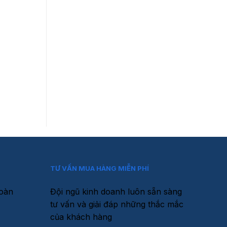
TƯ VẤN MUA HÀNG MIỄN PHÍ
toàn
Đội ngũ kinh doanh luôn sẵn sàng
tư vấn và giải đáp những thắc mắc
của khách hàng