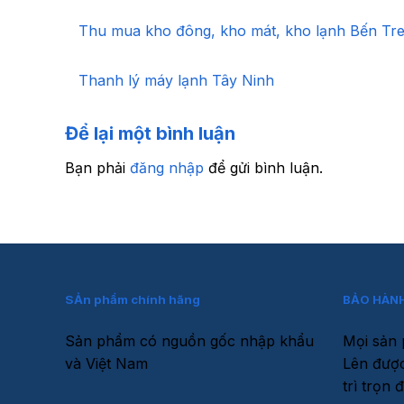
Thu mua kho đông, kho mát, kho lạnh Bến Tr
Thanh lý máy lạnh Tây Ninh
Để lại một bình luận
Bạn phải
đăng nhập
để gửi bình luận.
SẢn phẩm chính hãng
BẢO HÀNH
Sản phẩm có nguồn gốc nhập khẩu
Mọi sản 
và Việt Nam
Lên được
trì trọn đ