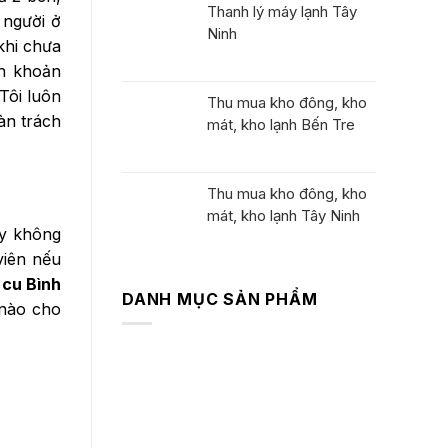
Thanh lý máy lạnh Tây
 người ở
Ninh
khi chưa
ển khoản
Tôi luôn
Thu mua kho đông, kho
àn trách
mát, kho lạnh Bến Tre
Thu mua kho đông, kho
mát, kho lạnh Tây Ninh
áy không
viên nếu
 cu Bình
DANH MỤC SẢN PHẨM
 nào cho
Máy Lạnh Cũ
Máy Giặt Cũ
Máy hút ẩm nội địa
Máy khử mùi