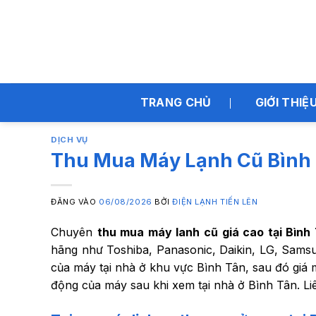
Bỏ
qua
nội
dung
TRANG CHỦ
GIỚI THIỆ
DỊCH VỤ
Thu Mua Máy Lạnh Cũ Bình
ĐĂNG VÀO
06/08/2026
BỞI
ĐIỆN LẠNH TIẾN LÊN
Chuyên
thu mua máy lanh cũ giá cao tại Bình
hãng như Toshiba, Panasonic, Daikin, LG, Sams
của máy tại nhà ở khu vực Bình Tân, sau đó giá
động của máy sau khi xem tại nhà ở Bình Tân. Li