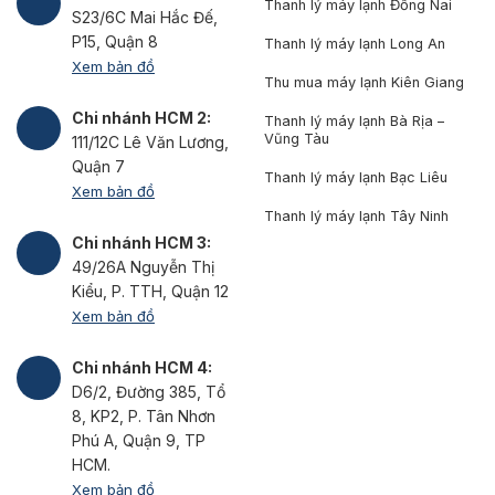
Thanh lý máy lạnh Đồng Nai
S23/6C Mai Hắc Đế,
P15, Quận 8
Thanh lý máy lạnh Long An
Xem bản đồ
Thu mua máy lạnh Kiên Giang
Chi nhánh HCM 2:
Thanh lý máy lạnh Bà Rịa –
Vũng Tàu
111/12C Lê Văn Lương,
Quận 7
Thanh lý máy lạnh Bạc Liêu
Xem bản đồ
Thanh lý máy lạnh Tây Ninh
Chi nhánh HCM 3:
49/26A Nguyễn Thị
Kiểu, P. TTH, Quận 12
Xem bản đồ
Chi nhánh HCM 4:
D6/2, Đường 385, Tổ
8, KP2, P. Tân Nhơn
Phú A, Quận 9, TP
HCM.
Xem bản đồ