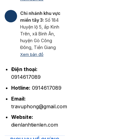
Chi nhánh khu vực
miền tây 3:
Số 184
Huyện lộ 5, ấp Kinh
Trên, xã Bình Ân,
huyện Gò Công
Đông, Tiền Giang
Xem bản đồ
Điện thoại:
0914617089
Hotline:
0914617089
Email:
travuphong@gmail.com
Website:
dienlanhtienlen.com