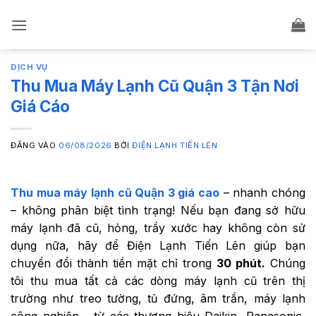
Bỏ
qua
nội
dung
DỊCH VỤ
Thu Mua Máy Lạnh Cũ Quận 3 Tận Nơi
Giá Cáo
ĐĂNG VÀO
06/08/2026
BỞI
ĐIỆN LẠNH TIẾN LÊN
Thu mua máy lạnh cũ Quận 3 giá cao
– nhanh chóng
– không phân biệt tình trạng! Nếu bạn đang sở hữu
máy lạnh đã cũ, hỏng, trầy xước hay không còn sử
dụng nữa, hãy để Điện Lạnh Tiến Lên giúp bạn
chuyển đổi thành tiền mặt chỉ trong
30 phút.
Chúng
tôi thu mua tất cả các dòng máy lạnh cũ trên thị
trường như treo tường, tủ đứng, âm trần, máy lạnh
công nghiệp… từ các thương hiệu Daikin, Panasonic,