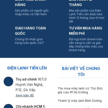
HÃNG
THÁNG
Sản phẩm có nguồn gốc
Mọi sản phẩm của Điện
nhập khẩu và Việt Nam
Lạnh Tiến Lên được bảo
hành 12 tháng, bảo trì trọn
đời
GIAO HÀNG TOÀN
TƯ VẤN MUA HÀNG
QUỐC
MIỄN PHÍ
Chúng tôi nhận giao
Đội ngũ kinh doanh luôn
hàng toàn quốc 24/7
sẵn sàng tư vấn và giải
đáp những thắc mắc của
khách hàng
ĐIỆN LẠNH TIẾN LÊN
BÀI VIẾT VỀ CHÚNG
TÔI
Trụ sở chính
167/3
Huỳnh Văn Nghệ,
Thu mua máy lạnh cũ Thủ Đức
P.12, Gò Vấp.
giá cao #1 thị trường
Xem bản đồ
Thanh lý máy lạnh Bình Dương
Chi nhánh HCM 1: