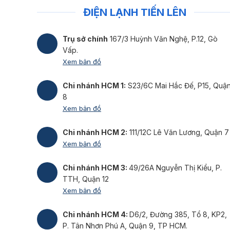
ĐIỆN LẠNH TIẾN LÊN
Trụ sở chính
167/3 Huỳnh Văn Nghệ, P.12, Gò
Vấp.
Xem bản đồ
Chi nhánh HCM 1:
S23/6C Mai Hắc Đế, P15, Quậ
8
Xem bản đồ
Chi nhánh HCM 2:
111/12C Lê Văn Lương, Quận 7
Xem bản đồ
Chi nhánh HCM 3:
49/26A Nguyễn Thị Kiểu, P.
TTH, Quận 12
Xem bản đồ
Chi nhánh HCM 4:
D6/2, Đường 385, Tổ 8, KP2,
P. Tân Nhơn Phú A, Quận 9, TP HCM.