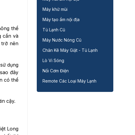
Máy khử mùi
Máy tạo ẩm nội địa
hông thể
Tủ Lạnh Cũ
g cần và
Máy Nước Nóng Cũ
 trở nên
Chân Kê Máy Giặt - Tủ Lạnh
Lò Vi Sóng
 sử dụng
Nồi Cơm Điện
 sao đây
n có thể
Remote Các Loại Máy Lạnh
in cậy.
iệt Long