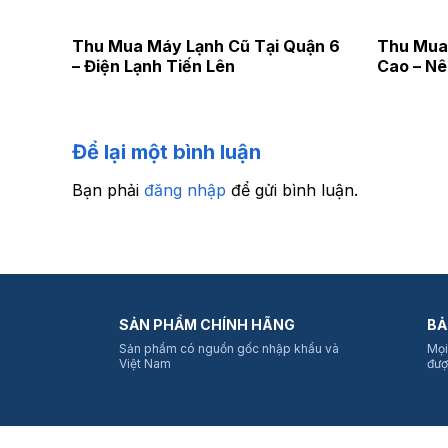
Thu Mua Máy Lạnh Cũ Tại Quận 6
Thu Mua 
– Điện Lạnh Tiến Lên
Cao – Nê
Để lại một bình luận
Bạn phải
đăng nhập
để gửi bình luận.
SẢN PHẨM CHÍNH HÃNG
BẢ
Sản phẩm có nguồn gốc nhập khẩu và
Mọi
Việt Nam
đượ