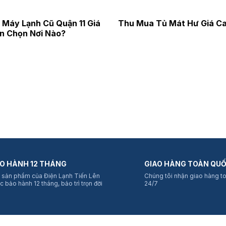
Máy Lạnh Cũ Quận 11 Giá
Thu Mua Tủ Mát Hư Giá C
n Chọn Nơi Nào?
O HÀNH 12 THÁNG
GIAO HÀNG TOÀN QU
 sản phẩm của Điện Lạnh Tiến Lên
Chúng tôi nhận giao hàng t
c bảo hành 12 tháng, bảo trì trọn đời
24/7