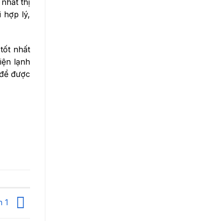
nhất thị
 hợp lý,
tốt nhất
iện lạnh
để được
n 1