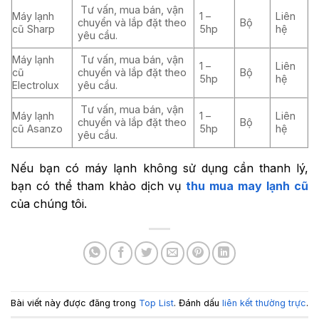
Tư vấn, mua bán, vận
Máy lạnh
1 –
Liên
chuyển và lắp đặt theo
Bộ
cũ Sharp
5hp
hệ
yêu cầu.
Máy lạnh
Tư vấn, mua bán, vận
1 –
Liên
cũ
chuyển và lắp đặt theo
Bộ
5hp
hệ
Electrolux
yêu cầu.
Tư vấn, mua bán, vận
Máy lạnh
1 –
Liên
chuyển và lắp đặt theo
Bộ
cũ Asanzo
5hp
hệ
yêu cầu.
Nếu bạn có máy lạnh không sử dụng cần thanh lý,
bạn có thể tham khảo dịch vụ
thu mua may lạnh cũ
của chúng tôi.
Bài viết này được đăng trong
Top List
. Đánh dấu
liên kết thường trực
.