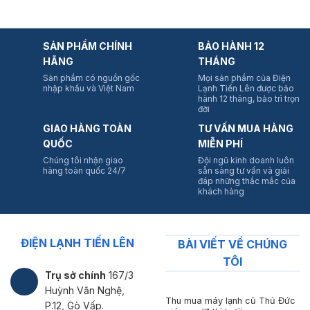
SẢN PHẨM CHÍNH
BẢO HÀNH 12
HÃNG
THÁNG
Sản phẩm có nguồn gốc
Mọi sản phẩm của Điện
nhập khẩu và Việt Nam
Lạnh Tiến Lên được bảo
hành 12 tháng, bảo trì trọn
đời
GIAO HÀNG TOÀN
TƯ VẤN MUA HÀNG
QUỐC
MIỄN PHÍ
Chúng tôi nhận giao
Đội ngũ kinh doanh luôn
hàng toàn quốc 24/7
sẵn sàng tư vấn và giải
đáp những thắc mắc của
khách hàng
ĐIỆN LẠNH TIẾN LÊN
BÀI VIẾT VỀ CHÚNG
TÔI
Trụ sở chính
167/3
Huỳnh Văn Nghệ,
Thu mua máy lạnh cũ Thủ Đức
P.12, Gò Vấp.