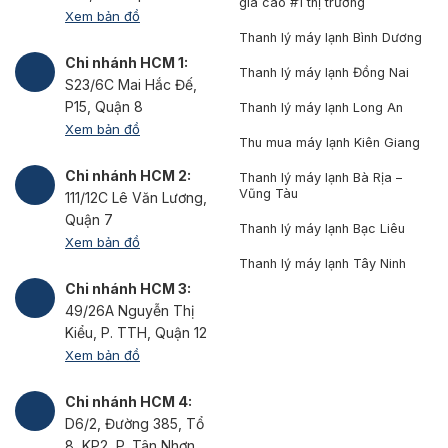
giá cao #1 thị trường
Xem bản đồ
Thanh lý máy lạnh Bình Dương
Chi nhánh HCM 1:
Thanh lý máy lạnh Đồng Nai
S23/6C Mai Hắc Đế,
P15, Quận 8
Thanh lý máy lạnh Long An
Xem bản đồ
Thu mua máy lạnh Kiên Giang
Chi nhánh HCM 2:
Thanh lý máy lạnh Bà Rịa –
Vũng Tàu
111/12C Lê Văn Lương,
Quận 7
Thanh lý máy lạnh Bạc Liêu
Xem bản đồ
Thanh lý máy lạnh Tây Ninh
Chi nhánh HCM 3:
49/26A Nguyễn Thị
Kiểu, P. TTH, Quận 12
Xem bản đồ
Chi nhánh HCM 4:
D6/2, Đường 385, Tổ
8, KP2, P. Tân Nhơn