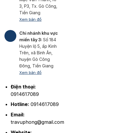
3, P3, Tx. Gò Công,
Tiền Giang
Xem bản đồ
Chi nhánh khu vực
miền tây 3:
Số 184
Huyện lộ 5, ấp Kinh
Trên, xã Bình Ân,
huyện Gò Công
Đông, Tiền Giang
Xem bản đồ
Điện thoại:
0914617089
Hotline:
0914617089
Email:
travuphong@gmail.com
Website: