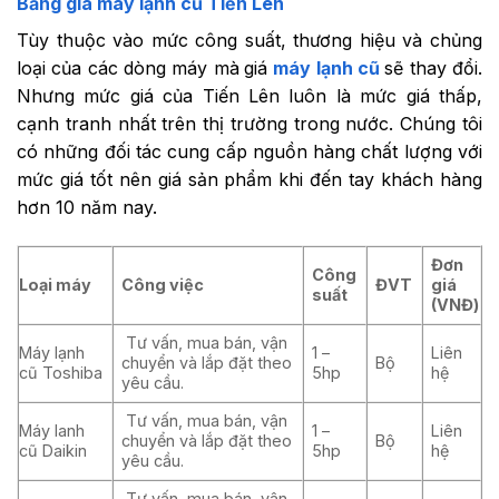
Bảng giá máy lạnh cũ Tiến Lên
Tùy thuộc vào mức công suất, thương hiệu và chủng
loại của các dòng máy mà
giá
máy lạnh cũ
sẽ thay đổi.
Nhưng mức giá của Tiến Lên luôn là mức giá thấp,
cạnh tranh nhất trên thị trường trong nước. Chúng tôi
có những đối tác cung cấp nguồn hàng chất lượng với
mức giá tốt nên giá sản phẩm khi đến tay khách hàng
hơn 10 năm nay.
Đơn
Công
Loại máy
Công việc
ĐVT
giá
suất
(VNĐ)
Tư vấn, mua bán, vận
Máy lạnh
1 –
Liên
chuyển và lắp đặt theo
Bộ
cũ Toshiba
5hp
hệ
yêu cầu.
Tư vấn, mua bán, vận
Máy lanh
1 –
Liên
chuyển và lắp đặt theo
Bộ
cũ Daikin
5hp
hệ
yêu cầu.
Tư vấn, mua bán, vận