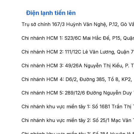
Điện lạnh tiến lên
Trụ sở chính
167/3 Huỳnh Văn Nghệ, P.12, Gò V
Chi nhánh HCM 1:
S23/6C Mai Hắc Đế, P15, Quậ
Chi nhánh HCM 2:
111/12C Lê Văn Lương, Quận 
Chi nhánh HCM 3:
49/26A Nguyễn Thị Kiểu, P.
Chi nhánh HCM 4:
D6/2, Đường 385, Tổ 8, KP2
Chi nhánh HCM 5:
289/12/6 Đường Nguyễn Duy 
Chi nhánh khu vực miền tây 1:
Số 16B1 Trần Thị 
Chi nhánh khu vực miền tây 2:
Số 25/1 Mạc Văn 
Chi nhánh khu vực miền tây 3:
Số 184 Huyện lộ 