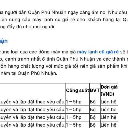
 của người dân Quận Phú Nhuận ngày càng ấm no. Như cầu
 Lên cung cấp máy lạnh cũ giá rẻ cho khách hàng tại 
ng đầy đủ cho mọi người.
uận
hủng loại của các dòng máy mà
giá
máy lạnh cũ giá rẻ
sẽ 
ấp, cạnh tranh nhất ở tỉnh Quận Phú Nhuận và các thành 
ồn hàng chất lượng với mức giá tốt nên giá sản phẩm khi
 năm tại Quận Phú Nhuận.
Đơn giá
Công suất
ĐVT
(VNĐ)
uyển và lắp đặt theo yêu cầu.
1 – 5hp
Bộ
Liên hệ
uyển và lắp đặt theo yêu cầu.
1 – 5hp
Bộ
Liên hệ
uyển và lắp đặt theo yêu cầu.
1 – 5hp
Bộ
Liên hệ
uyển và lắp đặt theo yêu cầu.
1 – 5hp
Bộ
Liên hệ