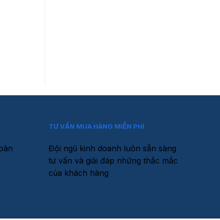
TƯ VẤN MUA HÀNG MIỄN PHÍ
toàn
Đội ngũ kinh doanh luôn sẵn sàng
tư vấn và giải đáp những thắc mắc
của khách hàng