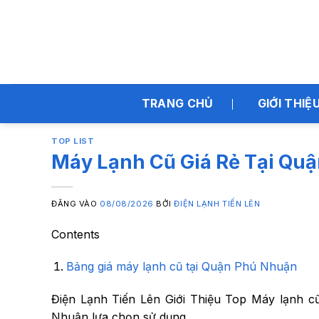
Bỏ
qua
nội
dung
TRANG CHỦ
GIỚI THIỆ
TOP LIST
Máy Lạnh Cũ Giá Rẻ Tại Qu
ĐĂNG VÀO
08/08/2026
BỞI
ĐIỆN LẠNH TIẾN LÊN
Contents
Bảng giá máy lạnh cũ tại Quận Phú Nhuận
Điện Lạnh Tiến Lên Giới Thiệu Top Máy lạnh c
Nhuận lựa chọn sử dụng.