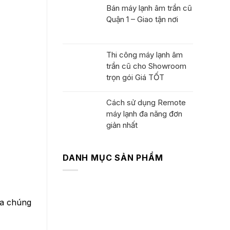
Bán máy lạnh âm trần cũ
Quận 1 – Giao tận nơi
Thi công máy lạnh âm
trần cũ cho Showroom
trọn gói Giá TỐT
Cách sử dụng Remote
máy lạnh đa năng đơn
giản nhất
DANH MỤC SẢN PHẨM
Máy Lạnh Cũ
Máy Giặt Cũ
a chúng
Máy hút ẩm nội địa
Máy khử mùi