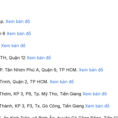
ấp.
Xem bản đồ
n 8
Xem bản đồ
7
Xem bản đồ
 TTH, Quận 12
Xem bản đồ
, P. Tân Nhơn Phú A, Quận 9, TP HCM.
Xem bản đồ
Trinh, Quận 2, TP HCM.
Xem bản đồ
Thơm, KP 3, P9, Tp. Mỹ Tho, Tiền Giang
Xem bản đồ
Thành, KP 3, P3, Tx. Gò Công, Tiền Giang
Xem bản đồ
5, ấp Kinh Trên, xã Bình Ân, huyện Gò Công Đông, Tiền G