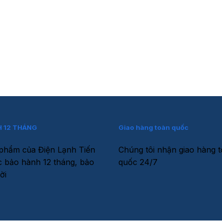
 12 THÁNG
Giao hàng toàn quốc
phẩm của Điện Lạnh Tiến
Chúng tôi nhận giao hàng 
 bảo hành 12 tháng, bảo
quốc 24/7
ời