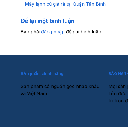
Máy lạnh cũ giá rẻ tại Quận Tân Bình
Để lại một bình luận
Bạn phải
đăng nhập
để gửi bình luận.
SẢn phẩm chính hãng
BẢO HÀNH
Sản phẩm có nguồn gốc nhập khẩu
Mọi sản 
và Việt Nam
Lên được
trì trọn đ