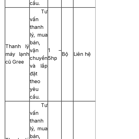
cầu.
Tư
vấn
thanh
lý, mua
bán,
Thanh lý
vận
1 –
máy lạnh
Bộ
Liên hệ
chuyển
5hp
cũ Gree
và lắp
đặt
theo
yêu
cầu.
Tư
vấn
thanh
lý, mua
bán,