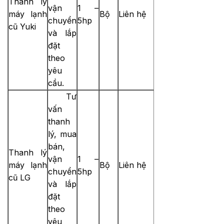
Thanh lý
vận
1 –
máy lạnh
Bộ
Liên hệ
chuyển
5hp
cũ Yuki
và lắp
đặt
theo
yêu
cầu.
Tư
vấn
thanh
lý, mua
bán,
Thanh lý
vận
1 –
máy lạnh
Bộ
Liên hệ
chuyển
5hp
cũ LG
và lắp
đặt
theo
yêu