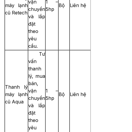
vận
1 –
máy lạnh
Bộ
Liên hệ
chuyển
5hp
cũ Retech
và lắp
đặt
theo
yêu
cầu.
Tư
vấn
thanh
lý, mua
bán,
Thanh lý
vận
1 –
máy lạnh
Bộ
Liên hệ
chuyển
5hp
cũ Aqua
và lắp
đặt
theo
yêu