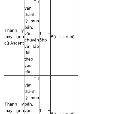
Tư
vấn
thanh
lý, mua
bán,
Thanh lý
vận
1 –
máy lạnh
Bộ
Liên hệ
chuyển
5hp
cũ Ascent
và lắp
đặt
theo
yêu
cầu.
Tư
vấn
thanh
lý, mua
Thanh lý
bán,
máy lạnh
vận
1 –
Bộ
Liên hệ