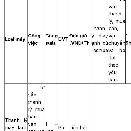
vấn
thanh
lý, mua
Thanh
bán,
Công
Công
Đơn giá
lý máy
vận
1
Loại máy
ĐVT
việc
suất
(VNĐ)Th
lạnh cũ
chuyển
5
Toshiba
và lắp
đặt
theo
yêu
cầu.
Tư
vấn
thanh
lý, mua
bán,
Thanh lý
vận
1 –
máy lanh
Bộ
Liên hệ