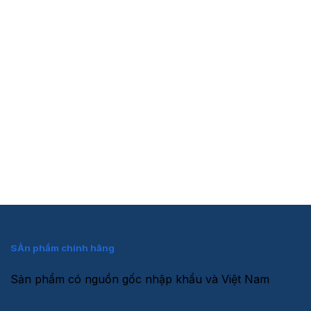
Máy tạo ẩm nội địa
Tủ Lạnh Cũ
Máy Nước Nóng Cũ
Chân Kê Máy Giặt - Tủ Lạnh
Lò Vi Sóng
Nồi Cơm Điện
Remote Các Loại Máy Lạnh
SẢn phẩm chính hãng
Sản phẩm có nguồn gốc nhập khẩu và Việt Nam