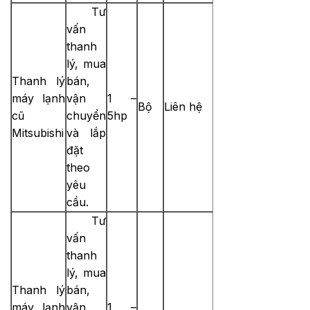
Tư
vấn
thanh
lý, mua
Thanh lý
bán,
máy lạnh
vận
1 –
Bộ
Liên hệ
cũ
chuyển
5hp
Mitsubishi
và lắp
đặt
theo
yêu
cầu.
Tư
vấn
thanh
lý, mua
Thanh lý
bán,
máy lạnh
vận
1 –