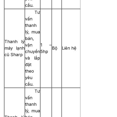
cầu.
Tư
vấn
thanh
lý, mua
bán,
Thanh lý
vận
1 –
máy lạnh
Bộ
Liên hệ
chuyển
5hp
cũ Sharp
và lắp
đặt
theo
yêu
cầu.
Tư
vấn
thanh
lý, mua