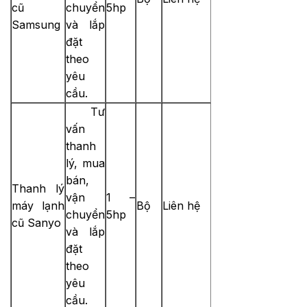
cũ
chuyển
5hp
Samsung
và lắp
đặt
theo
yêu
cầu.
Tư
vấn
thanh
lý, mua
bán,
Thanh lý
vận
1 –
máy lạnh
Bộ
Liên hệ
chuyển
5hp
cũ Sanyo
và lắp
đặt
theo
yêu
cầu.