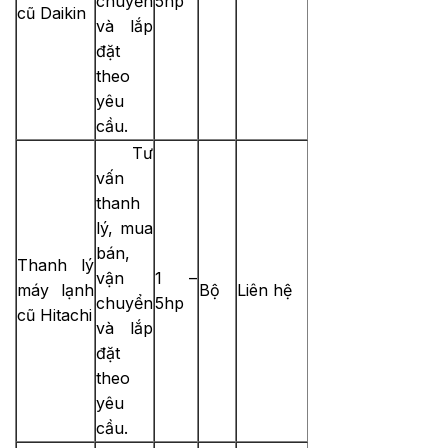
chuyển
5hp
cũ Daikin
và lắp
đặt
theo
yêu
cầu.
Tư
vấn
thanh
lý, mua
bán,
Thanh lý
vận
1 –
máy lạnh
Bộ
Liên hệ
chuyển
5hp
cũ Hitachi
và lắp
đặt
theo
yêu
cầu.