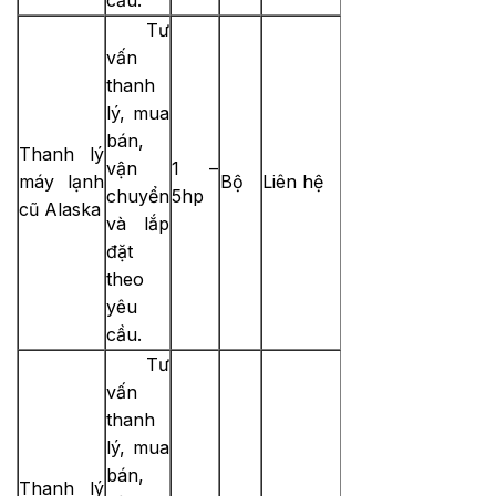
Tư
vấn
thanh
lý, mua
bán,
Thanh lý
vận
1 –
máy lạnh
Bộ
Liên hệ
chuyển
5hp
cũ Alaska
và lắp
đặt
theo
yêu
cầu.
Tư
vấn
thanh
lý, mua
bán,
Thanh lý