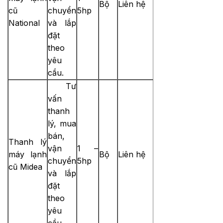
Bộ
Liên hệ
cũ
chuyển
5hp
National
và lắp
đặt
theo
yêu
cầu.
Tư
vấn
thanh
lý, mua
bán,
Thanh lý
vận
1 –
máy lạnh
Bộ
Liên hệ
chuyển
5hp
cũ Midea
và lắp
đặt
theo
yêu
cầu.