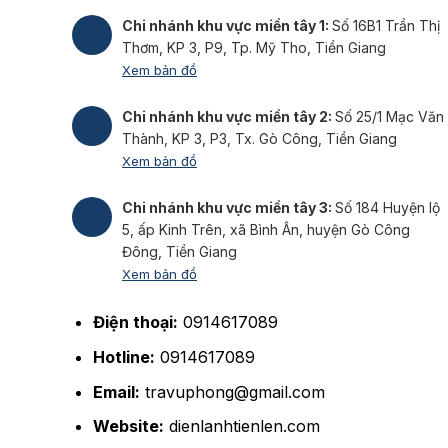
Chi nhánh khu vực miền tây 1:
Số 16B1 Trần Thị
Thơm, KP 3, P9, Tp. Mỹ Tho, Tiền Giang
Xem bản đồ
Chi nhánh khu vực miền tây 2:
Số 25/1 Mạc Văn
Thành, KP 3, P3, Tx. Gò Công, Tiền Giang
Xem bản đồ
Chi nhánh khu vực miền tây 3:
Số 184 Huyện lộ
5, ấp Kinh Trên, xã Bình Ân, huyện Gò Công
Đông, Tiền Giang
Xem bản đồ
Điện thoại:
0914617089
Hotline:
0914617089
Email:
travuphong@gmail.com
Website:
dienlanhtienlen.com