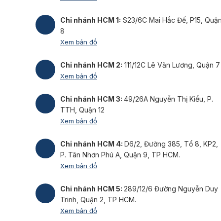
Chi nhánh HCM 1:
S23/6C Mai Hắc Đế, P15, Quậ
8
Xem bản đồ
Chi nhánh HCM 2:
111/12C Lê Văn Lương, Quận 7
Xem bản đồ
Chi nhánh HCM 3:
49/26A Nguyễn Thị Kiểu, P.
TTH, Quận 12
Xem bản đồ
Chi nhánh HCM 4:
D6/2, Đường 385, Tổ 8, KP2,
P. Tân Nhơn Phú A, Quận 9, TP HCM.
Xem bản đồ
Chi nhánh HCM 5:
289/12/6 Đường Nguyễn Duy
Trinh, Quận 2, TP HCM.
Xem bản đồ