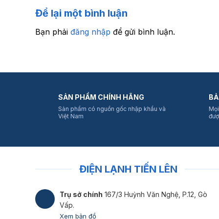
Để lại một bình luận
Bạn phải
đăng nhập
để gửi bình luận.
SẢN PHẨM CHÍNH HÃNG
BẢ
Sản phẩm có nguồn gốc nhập khẩu và
Mọi
Việt Nam
đượ
ĐIỆN LẠNH TIẾN LÊN
Trụ sở chính
167/3 Huỳnh Văn Nghệ, P.12, Gò
Vấp.
Xem bản đồ