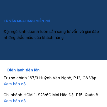
TƯ VẤN MUA HÀNG MIỄN PHÍ
Đội ngũ kinh doanh luôn sẵn sàng tư vấn và giải đáp
những thắc mắc của khách hàng
Điện lạnh tiến lên
Trụ sở chính
167/3 Huỳnh Văn Nghệ, P.12, Gò Vấp.
Xem bản đồ
Chi nhánh HCM 1:
S23/6C Mai Hắc Đế, P15, Quận 8
Xem bản đồ