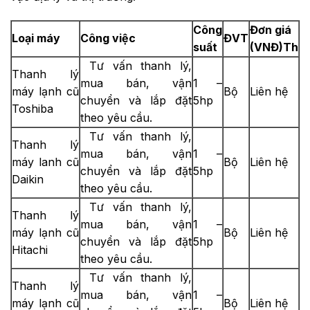
Công
Đơn giá
Loại máy
Công việc
ĐVT
suất
(VNĐ)Th
Tư vấn thanh lý,
Thanh lý
mua bán, vận
1 –
máy lạnh cũ
Bộ
Liên hệ
chuyển và lắp đặt
5hp
Toshiba
theo yêu cầu.
Tư vấn thanh lý,
Thanh lý
mua bán, vận
1 –
máy lanh cũ
Bộ
Liên hệ
chuyển và lắp đặt
5hp
Daikin
theo yêu cầu.
Tư vấn thanh lý,
Thanh lý
mua bán, vận
1 –
máy lạnh cũ
Bộ
Liên hệ
chuyển và lắp đặt
5hp
Hitachi
theo yêu cầu.
Tư vấn thanh lý,
Thanh lý
mua bán, vận
1 –
máy lạnh cũ
Bộ
Liên hệ