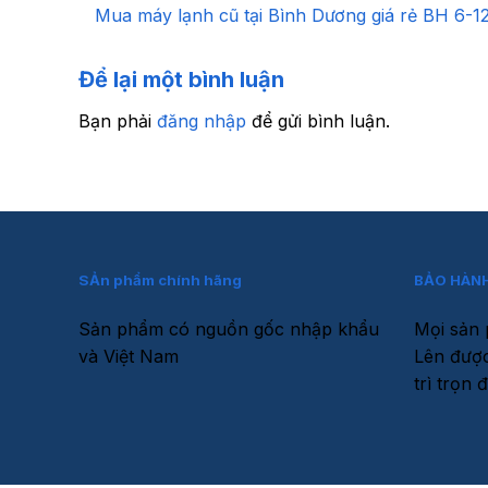
Mua máy lạnh cũ tại Bình Dương giá rẻ BH 6-1
Để lại một bình luận
Bạn phải
đăng nhập
để gửi bình luận.
SẢn phẩm chính hãng
BẢO HÀNH
Sản phẩm có nguồn gốc nhập khẩu
Mọi sản 
và Việt Nam
Lên được
trì trọn đ