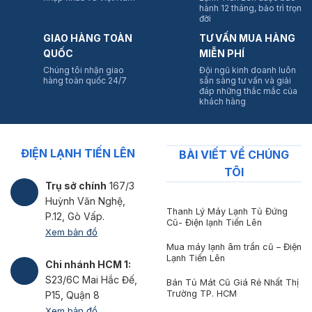
hành 12 tháng, bảo trì trọn
đời
GIAO HÀNG TOÀN
TƯ VẤN MUA HÀNG
QUỐC
MIỄN PHÍ
Chúng tôi nhận giao
Đội ngũ kinh doanh luôn
hàng toàn quốc 24/7
sẵn sàng tư vấn và giải
đáp những thắc mắc của
khách hàng
ĐIỆN LẠNH TIẾN LÊN
BÀI VIẾT VỀ CHÚNG
TÔI
Trụ sở chính
167/3
Huỳnh Văn Nghệ,
Thanh Lý Máy Lạnh Tủ Đứng
P.12, Gò Vấp.
Cũ- Điện lạnh Tiến Lên
Xem bản đồ
Mua máy lạnh âm trần cũ – Điện
Lạnh Tiến Lên
Chi nhánh HCM 1:
S23/6C Mai Hắc Đế,
Bán Tủ Mát Cũ Giá Rẻ Nhất Thị
Trường TP. HCM
P15, Quận 8
Xem bản đồ