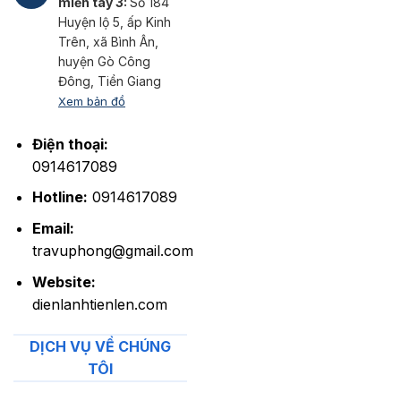
miền tây 3:
Số 184
Huyện lộ 5, ấp Kinh
Trên, xã Bình Ân,
huyện Gò Công
Đông, Tiền Giang
Xem bản đồ
Điện thoại:
0914617089
Hotline:
0914617089
Email:
travuphong@gmail.com
Website:
dienlanhtienlen.com
DỊCH VỤ VỀ CHÚNG
TÔI