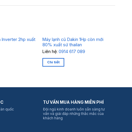
 Inverter 2hp xuất
Máy lạnh cũ Dakin 1Hp còn mới
Máy lạnh
80% xuất sứ thailan
nội địa n
Liên hệ:
0914 617 089
Liên hệ:
Chi tiết
Chi tiết
ỐC
TƯ VẤN MUA HÀNG MIỄN PHÍ
oàn quốc
Đội ngũ kinh doanh luôn sẵn sàng tư
vấn và giải đáp những thắc mắc của
khách hàng