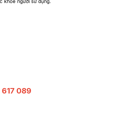
c khỏe người sử dụng.
617 089