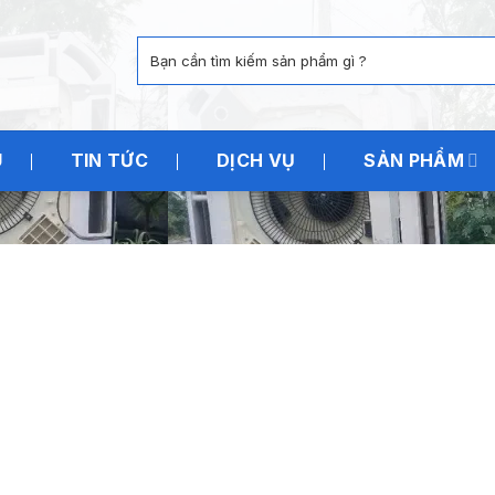
Tìm
kiếm:
U
TIN TỨC
DỊCH VỤ
SẢN PHẨM
lạnh âm trần Daikin cũ inverter