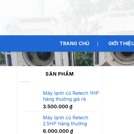
Bỏ
qua
nội
dung
TRANG CHỦ
GIỚI THIỆ
Trang chủ
/
Máy Lạnh Cũ
/
Máy lạnh âm trần cũ
/
Máy 
SẢN PHẨM
Máy lạnh cũ Retech 1HP
hàng thường giá rẻ
3.500.000
₫
Máy lạnh cũ Retech
2.5HP hàng thường
6.000.000
₫