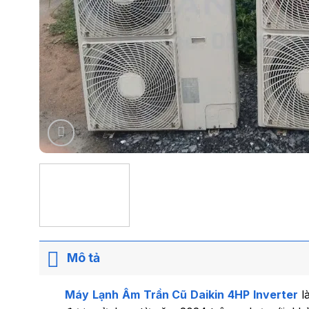
Mô tả
Máy Lạnh Âm Trần Cũ Daikin 4HP Inverter
l