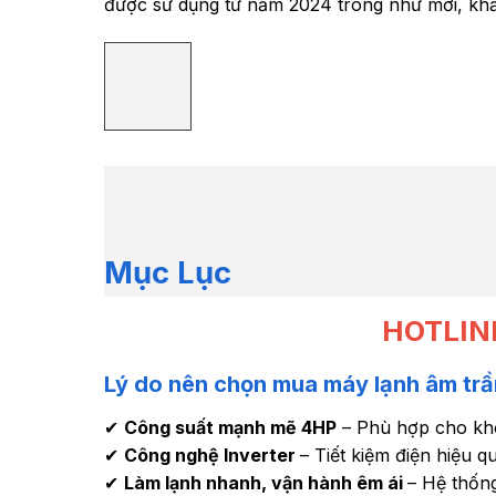
được sử dụng từ năm 2024 trông như mới, khả
Mục Lục
HOTLIN
Lý do nên chọn mua máy lạnh âm trần
✔
Công suất mạnh mẽ 4HP
– Phù hợp cho khô
✔
Công nghệ Inverter
– Tiết kiệm điện hiệu q
✔
Làm lạnh nhanh, vận hành êm ái
– Hệ thống