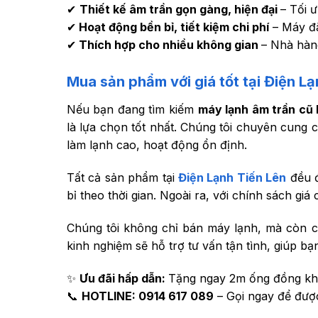
✔
Thiết kế âm trần gọn gàng, hiện đại
– Tối 
✔
Hoạt động bền bỉ, tiết kiệm chi phí
– Máy đã
✔
Thích hợp cho nhiều không gian
– Nhà hàn
Mua sản phẩm với giá tốt tại Điện Lạ
Nếu bạn đang tìm kiếm
máy lạnh âm trần cũ 
là lựa chọn tốt nhất. Chúng tôi chuyên cung
làm lạnh cao, hoạt động ổn định.
Tất cả sản phẩm tại
Điện Lạnh Tiến Lên
đều đ
bỉ theo thời gian. Ngoài ra, với chính sách gi
Chúng tôi không chỉ bán máy lạnh, mà còn c
kinh nghiệm sẽ hỗ trợ tư vấn tận tình, giúp 
✨
Ưu đãi hấp dẫn:
Tặng ngay 2m ống đồng kh
📞
HOTLINE: 0914 617 089
– Gọi ngay để được