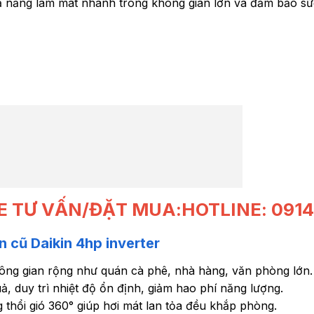
 năng làm mát nhanh trong không gian lớn và đảm bảo sứ
E TƯ VẤN/ĐẶT MUA:HOTLINE: 0914 
 cũ Daikin 4hp inverter
ng gian rộng như quán cà phê, nhà hàng, văn phòng lớn.
uả, duy trì nhiệt độ ổn định, giảm hao phí năng lượng.
 thổi gió 360° giúp hơi mát lan tỏa đều khắp phòng.