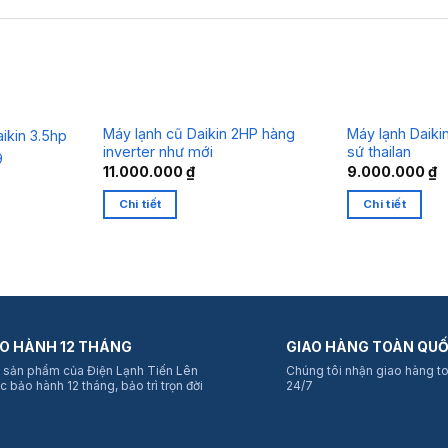
Máy lạnh cũ Daikin 2HP hàng
Máy lạnh Daikin
ikin 3.5hp
inverter như mới
sứ thailan
9
11.000.000
₫
9.000.000
₫
Chi tiết
Chi tiết
O HÀNH 12 THÁNG
GIAO HÀNG TOÀN QU
 sản phẩm của Điện Lạnh Tiến Lên
Chúng tôi nhận giao hàng t
c bảo hành 12 tháng, bảo trì trọn đời
24/7