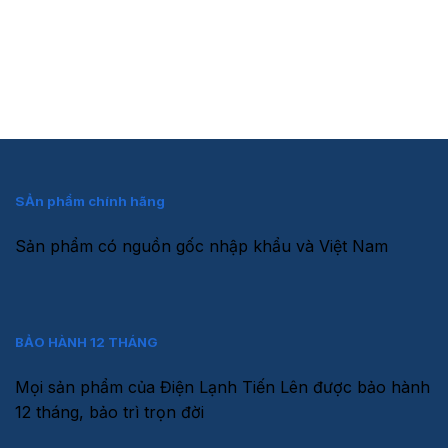
Nồi Cơm Điện
Remote Các Loại Máy Lạnh
SẢn phẩm chính hãng
Sản phẩm có nguồn gốc nhập khẩu và Việt Nam
BẢO HÀNH 12 THÁNG
Mọi sản phẩm của Điện Lạnh Tiến Lên được bảo hành
12 tháng, bảo trì trọn đời