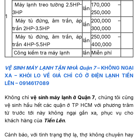
Máy lạnh treo tường 2.5HP-
170,000 –
lần
3HP
250,000
1
Máy tủ đứng, âm trần, áp
200,000 –
lần
trần 2HP-3.5HP
300,000
Máy tủ đứng, âm trần, áp
250,000 –
lần
trần 4HP-5.5HP
400,000
Công kiểm tra máy lạnh
lần
Miễn phí
VỆ SINH MÁY LẠNH TẬN NHÀ Quận 7
– KHÔNG NGẠI
XA – KHỎI LO VỀ GIÁ CHỈ CÓ Ở ĐIỆN LẠNH TIẾN
LÊN – 0914617089
Không chỉ
vệ sinh máy lạnh ở Quận 7
, chúng tôi cũng
vệ sinh hầu hết các quận ở TP HCM với phương trâm
từ trước tới này không ngại gần xa, phục vụ cho
khách hàng của
Tiến Lên
.
Cảnh báo, với tình trạng thợ lạ, thợ không chuyên hay