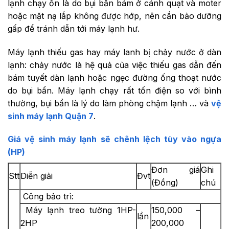
lạnh chạy ồn là do bụi bẩn bám ở cánh quạt và moter
hoặc mặt nạ lắp không được hớp, nên cần bảo dưỡng
gấp để tránh dẫn tới máy lạnh hư.
Máy lạnh thiếu gas hay máy lanh bị chảy nước ở dàn
lạnh: chảy nước là hệ quả của việc thiếu gas dẫn đến
bám tuyết dàn lạnh hoặc ngẹc đường ống thoạt nước
do bụi bẩn. Máy lạnh chạy rất tốn điện so với bình
thường, bụi bẩn là lý do làm phòng chậm lạnh … và
vệ
sinh máy lạnh Quận 7
.
Giá vệ sinh máy lạnh sẽ chênh lệch tùy vào ngựa
(HP)
Đơn giá
Ghi
Stt
Diễn giải
Đvt
(Đồng)
chú
Công bảo trì:
Máy lạnh treo tường 1HP-
150,000 –
lần
2HP
200,000