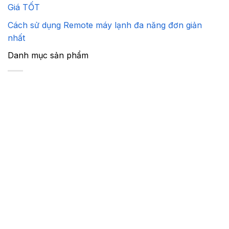
Giá TỐT
Cách sử dụng Remote máy lạnh đa năng đơn giản
nhất
Danh mục sản phẩm
Máy Lạnh Cũ
Máy Giặt Cũ
Máy hút ẩm nội địa
Máy khử mùi
Máy tạo ẩm nội địa
Tủ Lạnh Cũ
Máy Nước Nóng Cũ
Chân Kê Máy Giặt - Tủ Lạnh
Lò Vi Sóng