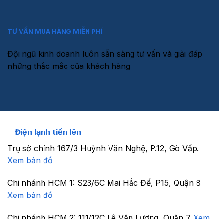
TƯ VẤN MUA HÀNG MIỄN PHÍ
Đội ngũ kinh doanh luôn sẵn sàng tư vấn và giải đáp
những thắc mắc của khách hàng
Điện lạnh tiến lên
Trụ sở chính
167/3 Huỳnh Văn Nghệ, P.12, Gò Vấp.
Xem bản đồ
Chi nhánh HCM 1:
S23/6C Mai Hắc Đế, P15, Quận 8
Xem bản đồ
Chi nhánh HCM 2:
111/12C Lê Văn Lương, Quận 7
Xem