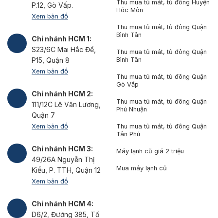
Thu mua tủ mát, tủ đông Huyện
P.12, Gò Vấp.
Hóc Môn
Xem bản đồ
Thu mua tủ mát, tủ đông Quận
Bình Tân
Chi nhánh HCM 1:
S23/6C Mai Hắc Đế,
Thu mua tủ mát, tủ đông Quận
Bình Tân
P15, Quận 8
Xem bản đồ
Thu mua tủ mát, tủ đông Quận
Gò Vấp
Chi nhánh HCM 2:
Thu mua tủ mát, tủ đông Quận
111/12C Lê Văn Lương,
Phú Nhuận
Quận 7
Xem bản đồ
Thu mua tủ mát, tủ đông Quận
Tân Phú
Chi nhánh HCM 3:
Máy lạnh cũ giá 2 triệu
49/26A Nguyễn Thị
Mua máy lạnh cũ
Kiểu, P. TTH, Quận 12
Xem bản đồ
Chi nhánh HCM 4:
D6/2, Đường 385, Tổ