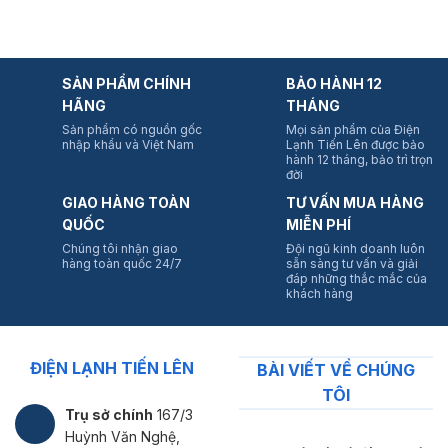
SẢN PHẨM CHÍNH
BẢO HÀNH 12
HÃNG
THÁNG
Sản phẩm có nguồn gốc
Mọi sản phẩm của Điện
nhập khẩu và Việt Nam
Lạnh Tiến Lên được bảo
hành 12 tháng, bảo trì trọn
đời
GIAO HÀNG TOÀN
TƯ VẤN MUA HÀNG
QUỐC
MIỄN PHÍ
Chúng tôi nhận giao
Đội ngũ kinh doanh luôn
hàng toàn quốc 24/7
sẵn sàng tư vấn và giải
đáp những thắc mắc của
khách hàng
ĐIỆN LẠNH TIẾN LÊN
BÀI VIẾT VỀ CHÚNG
TÔI
Trụ sở chính
167/3
Huỳnh Văn Nghệ,