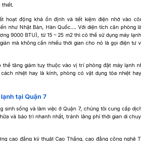
thiết.
ất hoạt động khá ổn định và tiết kiệm điện nhờ vào c
 tiến như Nhật Bản, Hàn Quốc…. Với diện tích căn phòng là
ơng 9000 BTU), từ 15 – 25 m2 thì có thể sử dụng máy lạnh 
iản mà không cần nhiều thời gian cho nó là gọi điện tư 
 thể tăng giảm tuy thuộc vào vị trí phòng đặt máy lạnh n
 cách nhiệt hay là kính, phòng có vật dụng tỏa nhiệt ha
 lạnh tại Quận 7
 sinh sống và làm việc ở Quận 7, chúng tôi cung cấp dịc
a và bảo trì nhanh nhất, tránh lãng phí thời gian di chu
ường cao đẳng kỹ thuật Cao Thắng, cao đẳng công nghệ 