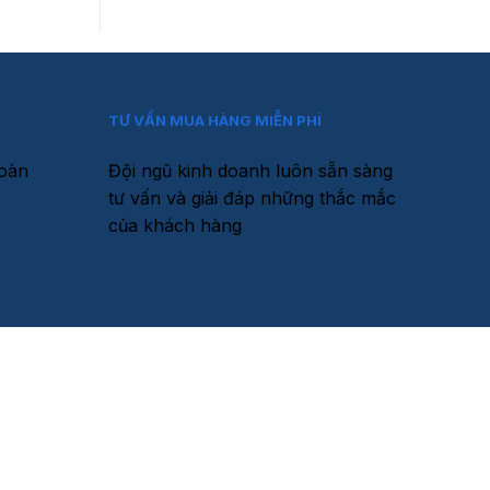
TƯ VẤN MUA HÀNG MIỄN PHÍ
toàn
Đội ngũ kinh doanh luôn sẵn sàng
tư vấn và giải đáp những thắc mắc
của khách hàng