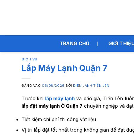
Bỏ
qua
nội
dung
TRANG CHỦ
GIỚI THIỆ
DỊCH VỤ
Lắp Máy Lạnh Quận 7
ĐĂNG VÀO
06/08/2026
BỞI
ĐIỆN LẠNH TIẾN LÊN
Trước khi
lắp máy lạnh
và báo giá, Tiến Lên luô
lắp đặt máy lạnh Ở Quận 7
chuyên nghiệp và đạt 
Tiết kiệm chi phí thi công vật liệu
Vị trí lắp đặt tốt nhất trong không gian để đạt đư