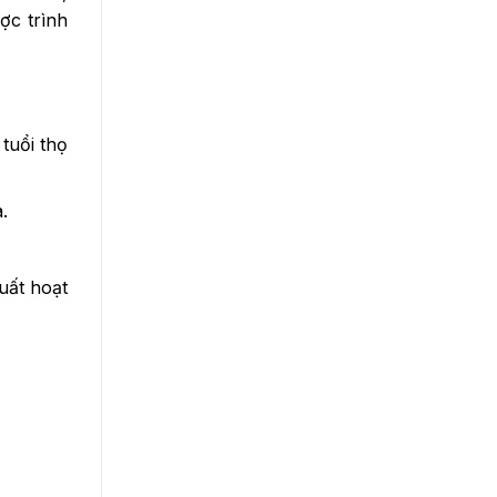
Máy tạo ẩm nội địa
ợc trình
Tủ Lạnh Cũ
Máy Nước Nóng Cũ
Chân Kê Máy Giặt - Tủ Lạnh
Lò Vi Sóng
tuổi thọ
Nồi Cơm Điện
Remote Các Loại Máy Lạnh
.
uất hoạt