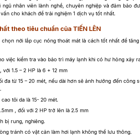
đội ngũ nhân viên lành nghề, chuyên nghiệp và đảm bảo đư
ư vấn cho khách để trải nghiệm 1 dịch vụ tốt nhất.
hất theo tiêu chuẩn của TIẾN LÊN
họn nới lắp cục nóng thoát mát là cách tốt nhất để tăng 
o việc kiểm tra vào bảo trì máy lạnh khi có hư hỏng xảy ra
với 1.5 – 2 HP là 6 + 12 mm
ối đa từ 15 – 20 mét, nếu dài hơn sẽ ảnh hướng đến công s
.
ao tôi da là 15- 20 mét.
.5mm , đối với 2 HP trở lên là 2.5 mm
h bị rung, nghiêng.
òng tránh có vật cản làm hơi lạnh không thể lưu thông.