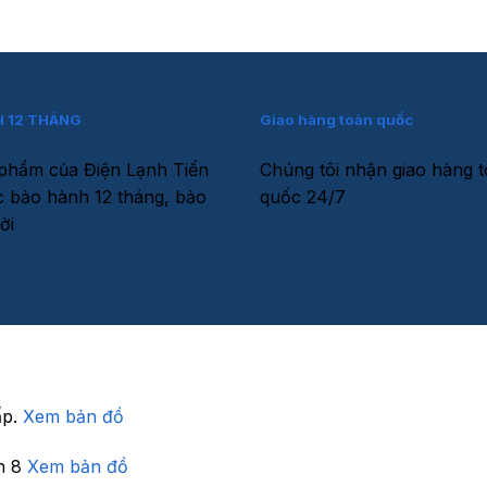
 12 THÁNG
Giao hàng toàn quốc
phẩm của Điện Lạnh Tiến
Chúng tôi nhận giao hàng 
 bảo hành 12 tháng, bảo
quốc 24/7
ời
ấp.
Xem bản đồ
n 8
Xem bản đồ