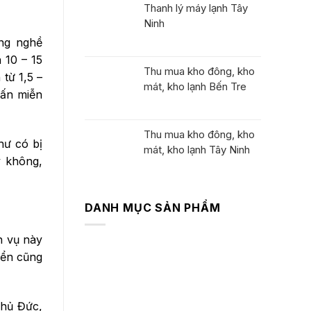
Thanh lý máy lạnh Tây
Ninh
ông nghề
 10 – 15
Thu mua kho đông, kho
từ 1,5 –
mát, kho lạnh Bến Tre
vấn miễn
Thu mua kho đông, kho
hư có bị
mát, kho lạnh Tây Ninh
y không,
DANH MỤC SẢN PHẨM
h vụ này
Máy Lạnh Cũ
yển cũng
Máy Giặt Cũ
Máy hút ẩm nội địa
Máy khử mùi
Thủ Đức,