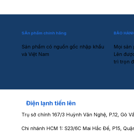
SẢn phẩm chính hãng
BẢO HÀNH
Sản phẩm có nguồn gốc nhập khẩu
Mọi sản 
và Việt Nam
Lên được
trì trọn đ
Điện lạnh tiến lên
Trụ sở chính
167/3 Huỳnh Văn Nghệ, P.12, Gò V
Chi nhánh HCM 1:
S23/6C Mai Hắc Đế, P15, Quậ