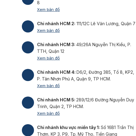
8
Xem bản đồ
Chi nhánh HCM 2:
111/12C Lê Văn Lương, Quận 7
Xem bản đồ
Chi nhánh HCM 3:
49/26A Nguyễn Thị Kiểu, P.
TTH, Quận 12
Xem bản đồ
Chi nhánh HCM 4:
D6/2, Đường 385, Tổ 8, KP2,
P. Tân Nhơn Phú A, Quận 9, TP HCM.
Xem bản đồ
Chi nhánh HCM 5:
289/12/6 Đường Nguyễn Duy
Trinh, Quận 2, TP HCM.
Xem bản đồ
Chi nhánh khu vực miền tây 1:
Số 16B1 Trần Thị
Thơm, KP 3, P9, Tp. Mỹ Tho, Tiền Giang