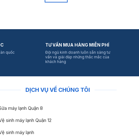
Chi tiết
ỐC
TƯ VẤN MUA HÀNG MIỄN PHÍ
oàn quốc
Đội ngũ kinh doanh luôn sẵn sàng tư
vấn và giải đáp những thắc mắc của
khách hàng
DỊCH VỤ VỀ CHÚNG TÔI
Sửa máy lạnh Quận 8
Vệ sinh máy lạnh Quận 12
Vệ sinh máy lạnh