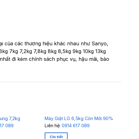
loại của các thương hiệu khác nhau như Sanyo,
,8kg 7kg 7,2kg 7,8kg 8kg 8,5kg 9kg 10kg 13kg
nhất đi kèm chính sách phục vụ, hậu mãi, bảo
Máy Giặt
ung 7,2kg
Máy Giặt LG 6,5kg Còn Mới 90%
Ngang H
17 089
Liên hệ:
0914 617 089
Liên hệ:
Chi tiết