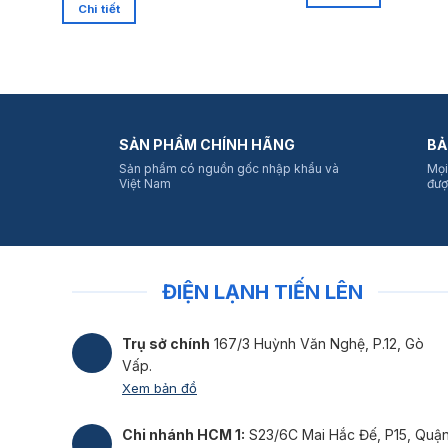
Chi tiết
SẢN PHẨM CHÍNH HÃNG
BẢ
Sản phẩm có nguồn gốc nhập khẩu và
Mọi
Việt Nam
đượ
ĐIỆN LẠNH TIẾN LÊN
Trụ sở chính
167/3 Huỳnh Văn Nghệ, P.12, Gò
Vấp.
Xem bản đồ
Chi nhánh HCM 1:
S23/6C Mai Hắc Đế, P15, Quậ