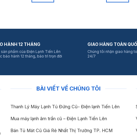
O HÀNH 12 THÁNG
GIAO HÀNG TOÀN QU
 sản phẩm của Điện Lạnh Tiến Lên
Chúng tôi nhận giao hàng t
c bảo hành 12 tháng, bảo trì trọn đời
24/7
BÀI VIẾT VỀ CHÚNG TÔI
Thanh Lý Máy Lạnh Tủ Đứng Cũ- Điện lạnh Tiến Lên
Mua máy lạnh âm trần cũ – Điện Lạnh Tiến Lên
Bán Tủ Mát Cũ Giá Rẻ Nhất Thị Trường TP. HCM
n