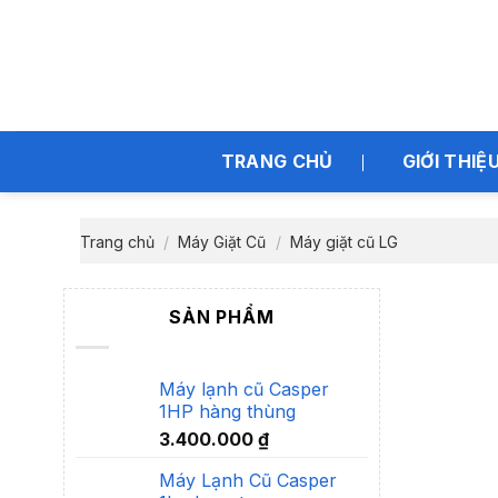
Bỏ
qua
nội
dung
TRANG CHỦ
GIỚI THIỆ
Trang chủ
/
Máy Giặt Cũ
/
Máy giặt cũ LG
SẢN PHẨM
Máy lạnh cũ Casper
1HP hàng thùng
3.400.000
₫
Máy Lạnh Cũ Casper