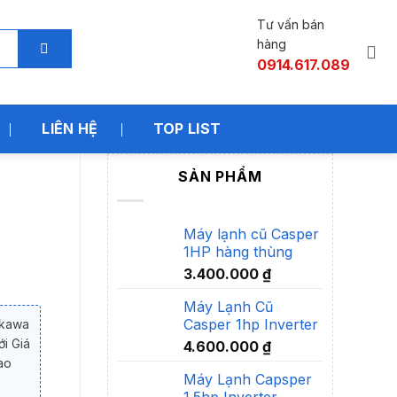
Tư vấn bán
hàng
0914.617.089
LIÊN HỆ
TOP LIST
SẢN PHẨM
Máy lạnh cũ Casper
1HP hàng thùng
3.400.000
₫
Máy Lạnh Cũ
Casper 1hp Inverter
akawa
i Giá
4.600.000
₫
ao
Máy Lạnh Capsper
1.5hp Inverter