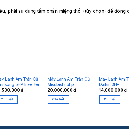
hiều, phải sử dụng tấm chắn miệng thổi (tùy chọn) để đóng 
áy Lạnh Âm Trần Cũ
Máy Lạnh Âm Trần Cũ
Máy Lạnh Âm T
amsung 5HP Inverter
Misubishi 5hp
Daikin 3HP
6.500.000
₫
20.000.000
₫
14.000.000
₫
Chi tiết
Chi tiết
Chi tiết