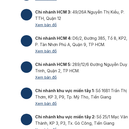
Chi nhánh HCM 3:
49/26A Nguyễn Thị Kiểu, P.
TTH, Quận 12
Xem bản đồ
Chi nhánh HCM 4:
D6/2, Đường 385, Tổ 8, KP2,
P. Tân Nhơn Phú A, Quận 9, TP HCM.
Xem bản đồ
Chi nhánh HCM 5:
289/12/6 Đường Nguyễn Duy
Trinh, Quận 2, TP HCM.
Xem bản đồ
Chi nhánh khu vực miền tây 1:
Số 16B1 Trần Thị
Thơm, KP 3, P9, Tp. Mỹ Tho, Tiền Giang
Xem bản đồ
Chi nhánh khu vực miền tây 2:
Số 25/1 Mạc Văn
Thành, KP 3, P3, Tx. Gò Công, Tiền Giang