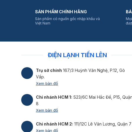
SẢN PHẨM CHÍNH HÃNG
BẢ
Sản phẩm có nguồn gốc nhập khẩu và
Mọi
Việt Nam
đượ
ĐIỆN LẠNH TIẾN LÊN
Trụ sở chính
167/3 Huỳnh Văn Nghệ, P.12, Gò
Vấp.
Xem bản đồ
Chi nhánh HCM 1:
S23/6C Mai Hắc Đế, P15, Quậ
8
Xem bản đồ
Chi nhánh HCM 2:
111/12C Lê Văn Lương, Quận 7
Xem bản đồ