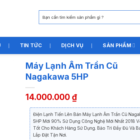
Tìm
kiếm:
U
TIN TỨC
DỊCH VỤ
SẢN PHẨM
Máy Lạnh Âm Trần Cũ
Nagakawa 5HP
14.000.000
₫
Điện Lạnh Tiến Lên Bán Máy Lạnh Âm Trần Cũ Nag
5HP Mới 90% Sử Dụng Công Nghệ Mới Nhất 2018 Vớ
Tốt Cho Khách Hàng Sử Dụng. Bảo Trì Đầy Đủ Và B
Lắp Đặt Tận Nơi.