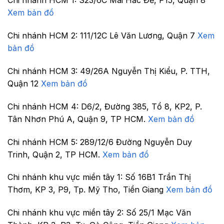
Chi nhánh HCM 1:
S23/6C Mai Hắc Đế, P15, Quận 8
Xem bản đồ
Chi nhánh HCM 2:
111/12C Lê Văn Lương, Quận 7
Xem
bản đồ
Chi nhánh HCM 3:
49/26A Nguyễn Thị Kiểu, P. TTH,
Quận 12
Xem bản đồ
Chi nhánh HCM 4:
D6/2, Đường 385, Tổ 8, KP2, P.
Tân Nhơn Phú A, Quận 9, TP HCM.
Xem bản đồ
Chi nhánh HCM 5:
289/12/6 Đường Nguyễn Duy
Trinh, Quận 2, TP HCM.
Xem bản đồ
Chi nhánh khu vực miền tây 1:
Số 16B1 Trần Thị
Thơm, KP 3, P9, Tp. Mỹ Tho, Tiền Giang
Xem bản đồ
Chi nhánh khu vực miền tây 2:
Số 25/1 Mạc Văn