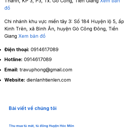
Thành, KP 3, P3, Tx. Gò Công, Tiền Giang
Xem bản
đồ
Chi nhánh khu vực miền tây 3:
Số 184 Huyện lộ 5, ấp
Kinh Trên, xã Bình Ân, huyện Gò Công Đông, Tiền
Giang
Xem bản đồ
Điện thoại:
0914617089
Hotline:
0914617089
Email:
travuphong@gmail.com
Website:
dienlanhtienlen.com
Bài viết về chúng tôi
Thu mua tủ mát, tủ đông Huyện Hóc Môn