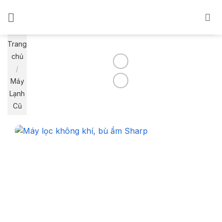
Bỏ
qua
nội
dung
Trang
chủ
/
Máy
Lạnh
Cũ