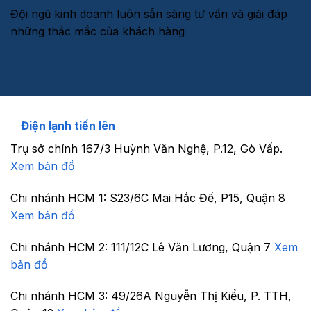
Đội ngũ kinh doanh luôn sẵn sàng tư vấn và giải đáp
những thắc mắc của khách hàng
Điện lạnh tiến lên
Trụ sở chính
167/3 Huỳnh Văn Nghệ, P.12, Gò Vấp.
Xem bản đồ
Chi nhánh HCM 1:
S23/6C Mai Hắc Đế, P15, Quận 8
Xem bản đồ
Chi nhánh HCM 2:
111/12C Lê Văn Lương, Quận 7
Xem
bản đồ
Chi nhánh HCM 3:
49/26A Nguyễn Thị Kiểu, P. TTH,