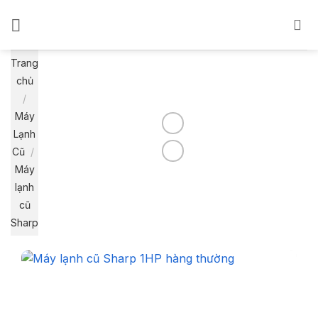
Bỏ
qua
nội
dung
Trang
chủ
/
Máy
Lạnh
Cũ
/
Máy
lạnh
cũ
Sharp