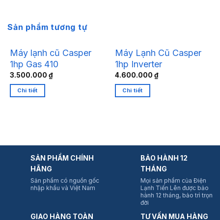
Sản phẩm tương tự
Máy lạnh cũ Casper
Máy Lạnh Cũ Casper
1hp Gas 410
1hp Inverter
3.500.000
₫
4.600.000
₫
Chi tiết
Chi tiết
SẢN PHẨM CHÍNH
BẢO HÀNH 12
HÃNG
THÁNG
Sản phẩm có nguồn gốc
Mọi sản phẩm của Điện
nhập khẩu và Việt Nam
Lạnh Tiến Lên được bảo
hành 12 tháng, bảo trì trọn
đời
GIAO HÀNG TOÀN
TƯ VẤN MUA HÀNG