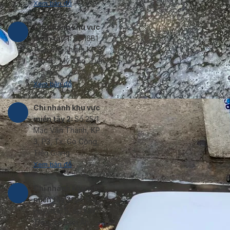
Xem bản đồ
Chi nhánh khu vực
miền tây 1:
Số 16B1
Trần Thị Thơm, KP 3,
P9, Tp. Mỹ Tho, Tiền
Giang
Xem bản đồ
Chi nhánh khu vực
miền tây 2:
Số 25/1
Mạc Văn Thành, KP
3, P3, Tx. Gò Công,
Tiền Giang
Xem bản đồ
Chi nhánh khu vực
miền tây 3:
Số 184
Huyện lộ 5, ấp Kinh
Trên, xã Bình Ân,