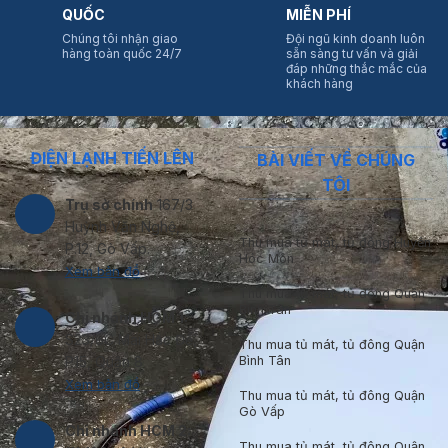
QUỐC
MIỄN PHÍ
Chúng tôi nhận giao
Đội ngũ kinh doanh luôn
hàng toàn quốc 24/7
sẵn sàng tư vấn và giải
đáp những thắc mắc của
khách hàng
ĐIỆN LẠNH TIẾN LÊN
BÀI VIẾT VỀ CHÚNG
TÔI
Trụ sở chính
167/3
Huỳnh Văn Nghệ,
Thu mua tủ mát, tủ đông Huyện
P.12, Gò Vấp.
Hóc Môn
Xem bản đồ
Thu mua tủ mát, tủ đông Quận
Bình Tân
Chi nhánh HCM 1:
S23/6C Mai Hắc Đế,
Thu mua tủ mát, tủ đông Quận
Bình Tân
P15, Quận 8
Xem bản đồ
Thu mua tủ mát, tủ đông Quận
Gò Vấp
Chi nhánh HCM 2:
Thu mua tủ mát, tủ đông Quận