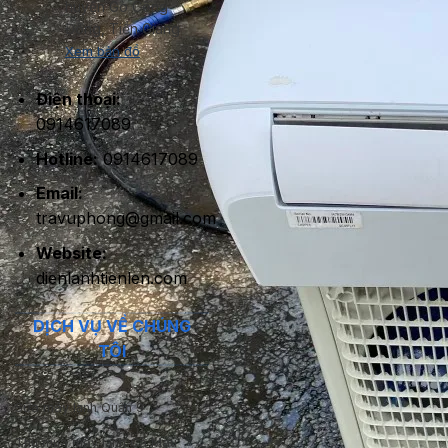
huyện Gò Công
Đông, Tiền Giang
Xem bản đồ
Điện thoại:
0914617089
Hotline:
0914617089
Email:
travuphong@gmail.com
Website:
dienlanhtienlen.com
DỊCH VỤ VỀ CHÚNG
TÔI
Sửa máy lạnh Quận 9
Thu mua máy lạnh Cà Mau