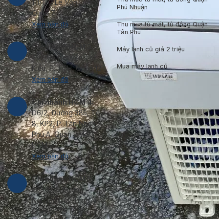
111/12C Lê Văn Lương,
Phú Nhuận
Quận 7
Xem bản đồ
Thu mua tủ mát, tủ đông Quận
Tân Phú
Chi nhánh HCM 3:
Máy lạnh cũ giá 2 triệu
49/26A Nguyễn Thị
Mua máy lạnh cũ
Kiểu, P. TTH, Quận 12
Xem bản đồ
Chi nhánh HCM 4:
D6/2, Đường 385, Tổ
8, KP2, P. Tân Nhơn
Phú A, Quận 9, TP
HCM.
Xem bản đồ
Chi nhánh HCM 5:
289/12/6 Đường
Nguyễn Duy Trinh,
Quận 2, TP HCM.