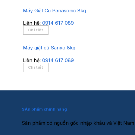
Máy Giặt Cũ Panasonic 8kg
Liên hệ:
0914 617 089
Chi tiết
Máy giặt cũ Sanyo 8kg
Liên hệ:
0914 617 089
Chi tiết
SẢn phẩm chính hãng
Sản phẩm có nguồn gốc nhập khẩu và Việt Nam