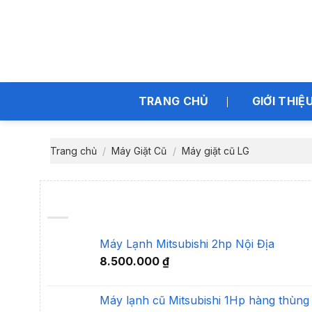
Bỏ
qua
nội
dung
TRANG CHỦ
GIỚI THIỆ
Trang chủ
/
Máy Giặt Cũ
/
Máy giặt cũ LG
Máy Lạnh Mitsubishi 2hp Nội Địa
8.500.000
₫
Máy lạnh cũ Mitsubishi 1Hp hàng thùng