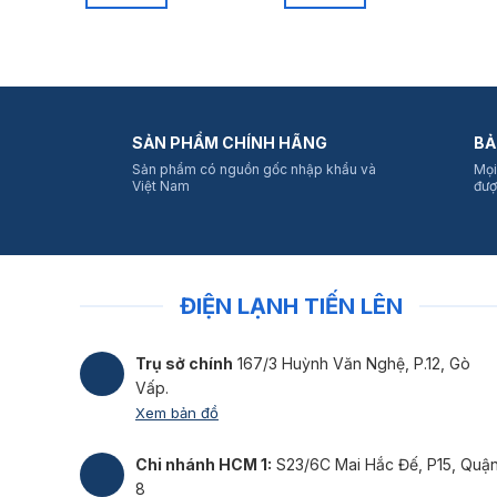
SẢN PHẨM CHÍNH HÃNG
BẢ
Sản phẩm có nguồn gốc nhập khẩu và
Mọi
Việt Nam
đượ
ĐIỆN LẠNH TIẾN LÊN
Trụ sở chính
167/3 Huỳnh Văn Nghệ, P.12, Gò
Vấp.
Xem bản đồ
Chi nhánh HCM 1:
S23/6C Mai Hắc Đế, P15, Quậ
8