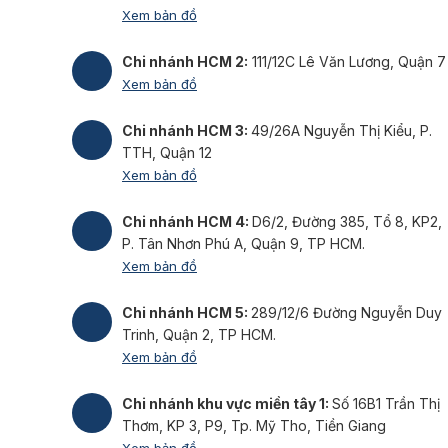
Xem bản đồ
Chi nhánh HCM 2:
111/12C Lê Văn Lương, Quận 7
Xem bản đồ
Chi nhánh HCM 3:
49/26A Nguyễn Thị Kiểu, P.
TTH, Quận 12
Xem bản đồ
Chi nhánh HCM 4:
D6/2, Đường 385, Tổ 8, KP2,
P. Tân Nhơn Phú A, Quận 9, TP HCM.
Xem bản đồ
Chi nhánh HCM 5:
289/12/6 Đường Nguyễn Duy
Trinh, Quận 2, TP HCM.
Xem bản đồ
Chi nhánh khu vực miền tây 1:
Số 16B1 Trần Thị
Thơm, KP 3, P9, Tp. Mỹ Tho, Tiền Giang