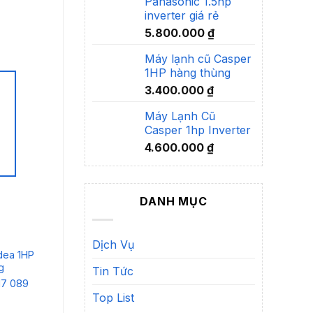
Panasonic 1.5hp
inverter giá rẻ
5.800.000
₫
Máy lạnh cũ Casper
1HP hàng thùng
3.400.000
₫
Máy Lạnh Cũ
Casper 1hp Inverter
4.600.000
₫
DANH MỤC
Dịch Vụ
dea 1HP
Máy lạnh cũ Midea 2
Máy lạnh cũ Midea 3
Má
g
HP
HP
Tin Tức
Li
17 089
Liên hệ:
0914 617 089
Liên hệ:
0914 617 089
Top List
Chi tiết
Chi tiết