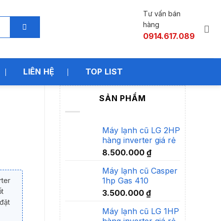
Tư vấn bán
hàng
0914.617.089
LIÊN HỆ
TOP LIST
SẢN PHẨM
Máy lạnh cũ LG 2HP
hàng inverter giá rẻ
8.500.000
₫
Máy lạnh cũ Casper
1hp Gas 410
rter
ốt
3.500.000
₫
đặt
Máy lạnh cũ LG 1HP
hàng inverter giá rẻ