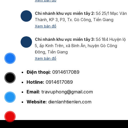
Xem bản đồ
Chi nhánh khu vực miền tây 2:
Số 25/1 Mạc Văn
Thành, KP 3, P3, Tx. Gò Công, Tiền Giang
Xem bản đồ
Chi nhánh khu vực miền tây 3:
Số 184 Huyện lộ
5, ấp Kinh Trên, xã Bình Ân, huyện Gò Công
Đông, Tiền Giang
Xem bản đồ
Điện thoại:
0914617089
Hotline:
0914617089
Email:
travuphong@gmail.com
Website:
dienlanhtienlen.com