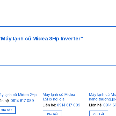
 “Máy lạnh cũ Midea 3Hp Inverter”
Máy lạnh cũ Midea
Máy lạnh cũ Mi
áy lạnh cũ Midea 2Hp
1.5Hp nội địa
hàng thường.jp
iên hệ:
0914 617 089
Liên hệ:
0914 617 089
Liên hệ:
0914 6
Chi tiết
Chi tiết
Chi tiết