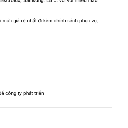
 Elextrolux, Samsung, LG … với với nhiều mẫu
 mức giá rẻ nhất đi kèm chính sách phục vụ,
ể công ty phát triển