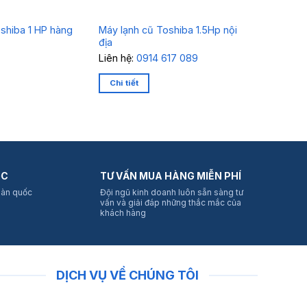
shiba 1 HP hàng
Máy lạnh cũ Toshiba 1.5Hp nội
Máy lạnh
địa
3.000.
Liên hệ:
0914 617 089
Chi tiết
Chi tiết
ỐC
TƯ VẤN MUA HÀNG MIỄN PHÍ
oàn quốc
Đội ngũ kinh doanh luôn sẵn sàng tư
vấn và giải đáp những thắc mắc của
khách hàng
DỊCH VỤ VỀ CHÚNG TÔI