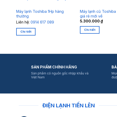
Máy lạnh Toshiba 1Hp hàng
Máy lạnh cũ Toshiba 
thường
giá rẻ mới về
5.300.000
₫
Liên hệ:
0914 617 089
Chi tiết
Chi tiết
SẢN PHẨM CHÍNH HÃNG
BẢ
Sản phẩm có nguồn gốc nhập khẩu và
Mọi
Việt Nam
đượ
ĐIỆN LẠNH TIẾN LÊN