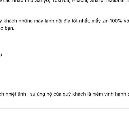
u khác nhau như Sanyo, Toshiba, Hitachi, Sharp, National,
 khách những máy lạnh nội địa tốt nhất, mấy zin 100% với
ác bạn.
ụ
 nhiệt tình , sự ủng hộ của quý khách là niềm vinh hạnh đ