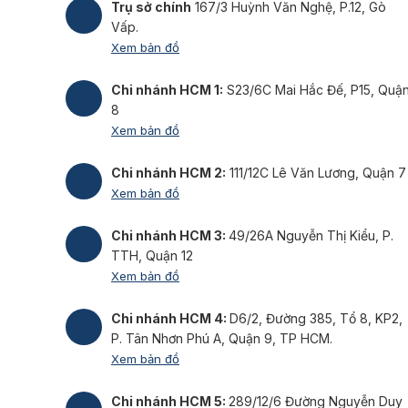
Trụ sở chính
167/3 Huỳnh Văn Nghệ, P.12, Gò
Vấp.
Xem bản đồ
Chi nhánh HCM 1:
S23/6C Mai Hắc Đế, P15, Quậ
8
Xem bản đồ
Chi nhánh HCM 2:
111/12C Lê Văn Lương, Quận 7
Xem bản đồ
Chi nhánh HCM 3:
49/26A Nguyễn Thị Kiểu, P.
TTH, Quận 12
Xem bản đồ
Chi nhánh HCM 4:
D6/2, Đường 385, Tổ 8, KP2,
P. Tân Nhơn Phú A, Quận 9, TP HCM.
Xem bản đồ
Chi nhánh HCM 5:
289/12/6 Đường Nguyễn Duy