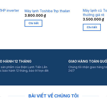
1HP inverter
Máy lạnh cũ To
Máy lạnh Toshiba 1hp thailan
thường giá rẻ
3.800.000
₫
3.500.000
₫
Chi tiết
Chi tiết
O HÀNH 12 THÁNG
GIAO HÀNG TOÀN QU
 sản phẩm của Điện Lạnh Tiến Lên
Chúng tôi nhận giao hàng t
c bảo hành 12 tháng, bảo trì trọn đời
24/7
BÀI VIẾT VỀ CHÚNG TÔI