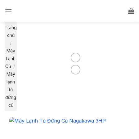
Bỏ
qua
nội
dung
Trang
chủ
/
Máy
Lạnh
Cũ
/
Máy
lạnh
tủ
đứng
cũ