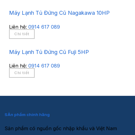
Máy Lạnh Tủ Đứng Cũ Nagakawa 10HP
Liên hệ:
0914 617 089
Chi tiết
Máy Lạnh Tủ Đứng Cũ Fuji 5HP
Liên hệ:
0914 617 089
Chi tiết
SẢn phẩm chính hãng
Sản phẩm có nguồn gốc nhập khẩu và Việt Nam