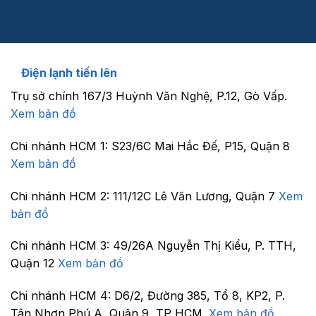
Điện lạnh tiến lên
Trụ sở chính
167/3 Huỳnh Văn Nghệ, P.12, Gò Vấp.
Xem bản đồ
Chi nhánh HCM 1:
S23/6C Mai Hắc Đế, P15, Quận 8
Xem bản đồ
Chi nhánh HCM 2:
111/12C Lê Văn Lương, Quận 7
Xem
bản đồ
Chi nhánh HCM 3:
49/26A Nguyễn Thị Kiểu, P. TTH,
Quận 12
Xem bản đồ
Chi nhánh HCM 4:
D6/2, Đường 385, Tổ 8, KP2, P.
Tân Nhơn Phú A, Quận 9, TP HCM.
Xem bản đồ