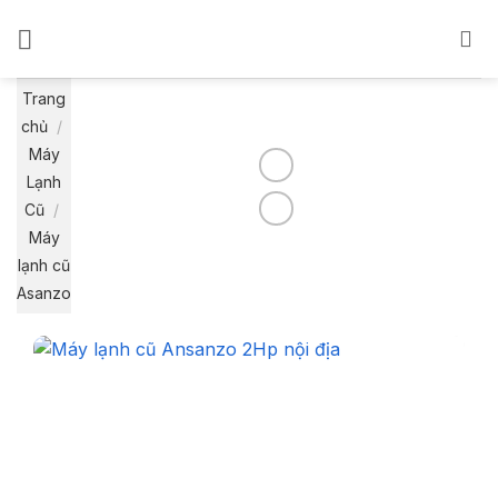
Bỏ
qua
nội
dung
Trang
chủ
/
Máy
Lạnh
Cũ
/
Máy
lạnh cũ
Asanzo