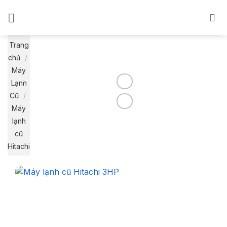
Bỏ
qua
nội
dung
Trang
chủ
/
Máy
Lạnh
Cũ
/
Máy
lạnh
cũ
Hitachi