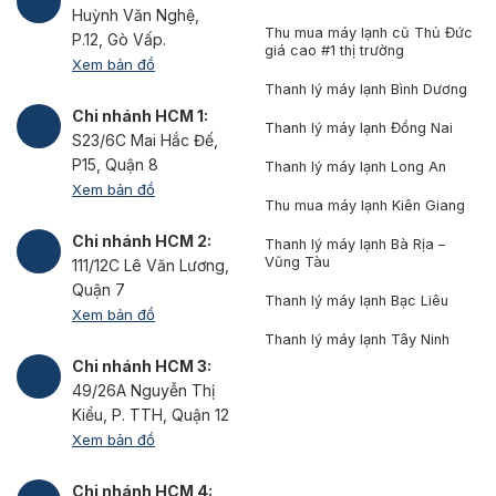
Huỳnh Văn Nghệ,
Thu mua máy lạnh cũ Thủ Đức
P.12, Gò Vấp.
giá cao #1 thị trường
Xem bản đồ
Thanh lý máy lạnh Bình Dương
Chi nhánh HCM 1:
Thanh lý máy lạnh Đồng Nai
S23/6C Mai Hắc Đế,
P15, Quận 8
Thanh lý máy lạnh Long An
Xem bản đồ
Thu mua máy lạnh Kiên Giang
Chi nhánh HCM 2:
Thanh lý máy lạnh Bà Rịa –
Vũng Tàu
111/12C Lê Văn Lương,
Quận 7
Thanh lý máy lạnh Bạc Liêu
Xem bản đồ
Thanh lý máy lạnh Tây Ninh
Chi nhánh HCM 3:
49/26A Nguyễn Thị
Kiểu, P. TTH, Quận 12
Xem bản đồ
Chi nhánh HCM 4: