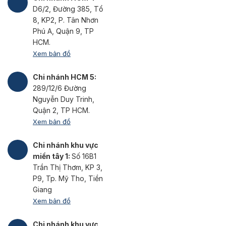
D6/2, Đường 385, Tổ
8, KP2, P. Tân Nhơn
Phú A, Quận 9, TP
HCM.
Xem bản đồ
Chi nhánh HCM 5:
289/12/6 Đường
Nguyễn Duy Trinh,
Quận 2, TP HCM.
Xem bản đồ
Chi nhánh khu vực
miền tây 1:
Số 16B1
Trần Thị Thơm, KP 3,
P9, Tp. Mỹ Tho, Tiền
Giang
Xem bản đồ
Chi nhánh khu vực