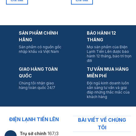
Chi tiết
Chi tiết
SẢN PHẨM CHÍNH
BẢO HÀNH 12
HÃNG
THÁNG
Sản phẩm có nguồn gốc
Mọi sản phẩm của Điện
nhập khẩu và Việt Nam
Lạnh Tiến Lên được bảo
hành 12 tháng, bảo trì trọn
đời
GIAO HÀNG TOÀN
TƯ VẤN MUA HÀNG
QUỐC
MIỄN PHÍ
Chúng tôi nhận giao
Đội ngũ kinh doanh luôn
hàng toàn quốc 24/7
sẵn sàng tư vấn và giải
đáp những thắc mắc của
khách hàng
ĐIỆN LẠNH TIẾN LÊN
BÀI VIẾT VỀ CHÚNG
TÔI
Trụ sở chính
167/3