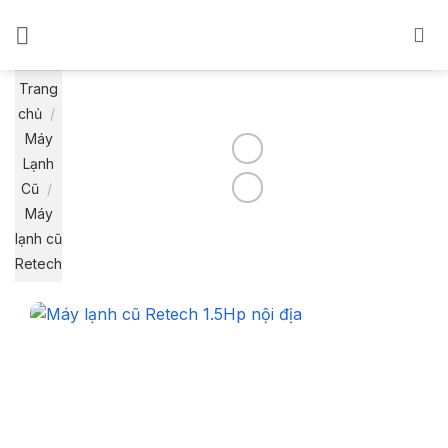
Bỏ
qua
nội
dung
Trang
chủ
/
Máy
Lạnh
Cũ
/
Máy
lạnh cũ
Retech