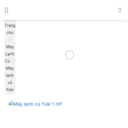
Bỏ
qua
nội
dung
Trang
chủ
/
Máy
Lạnh
Cũ
/
Máy
lạnh
cũ
Yuki