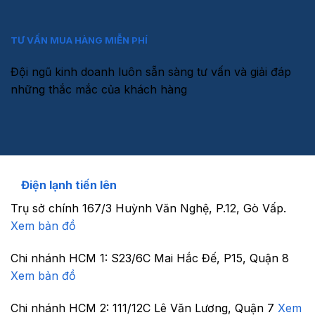
TƯ VẤN MUA HÀNG MIỄN PHÍ
Đội ngũ kinh doanh luôn sẵn sàng tư vấn và giải đáp
những thắc mắc của khách hàng
Điện lạnh tiến lên
Trụ sở chính
167/3 Huỳnh Văn Nghệ, P.12, Gò Vấp.
Xem bản đồ
Chi nhánh HCM 1:
S23/6C Mai Hắc Đế, P15, Quận 8
Xem bản đồ
Chi nhánh HCM 2:
111/12C Lê Văn Lương, Quận 7
Xem