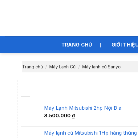
Bỏ
qua
nội
dung
TRANG CHỦ
GIỚI THIỆ
Trang chủ
/
Máy Lạnh Cũ
/
Máy lạnh cũ Sanyo
Máy Lạnh Mitsubishi 2hp Nội Địa
8.500.000
₫
Máy lạnh cũ Mitsubishi 1Hp hàng thùng