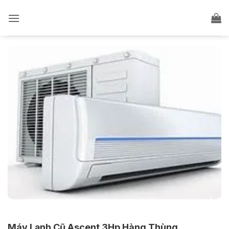
Bỏ
qua
nội
dung
Máy Lạnh Cũ Ascent 3Hp Hàng Thùng