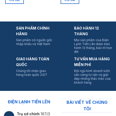
Chi tiết
Chi tiết
SẢN PHẨM CHÍNH
BẢO HÀNH 12
HÃNG
THÁNG
Sản phẩm có nguồn gốc
Mọi sản phẩm của Điện
nhập khẩu và Việt Nam
Lạnh Tiến Lên được bảo
hành 12 tháng, bảo trì trọn
đời
GIAO HÀNG TOÀN
TƯ VẤN MUA HÀNG
QUỐC
MIỄN PHÍ
Chúng tôi nhận giao
Đội ngũ kinh doanh luôn
hàng toàn quốc 24/7
sẵn sàng tư vấn và giải
đáp những thắc mắc của
khách hàng
ĐIỆN LẠNH TIẾN LÊN
BÀI VIẾT VỀ CHÚNG
TÔI
Trụ sở chính
167/3