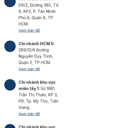
D6/2, Đường 385, Tổ
8, KP2, P. Tân Nhơn
Phú A, Quận 9, TP
HCM.
Xem bản đồ
Chi nhánh HCM 5:
289/12/6 Đường
Nguyễn Duy Trinh,
Quận 2, TP HCM.
Xem bản đồ
Chi nhánh khu vực
miền tây 1:
Số 16B1
Trần Thị Thơm, KP 3,
P9, Tp. Mỹ Tho, Tiền
Giang
Xem bản đồ
Chi nhánh khu vực