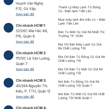
Huỳnh Văn Nghệ,
Thanh Lý Máy Lạnh Tủ Đứng
P.12, Gò Vấp.
Cũ- Điện lạnh Tiến Lên
Xem bản đồ
Mua máy lạnh âm trần cũ – Điện
Lạnh Tiến Lên
Chi nhánh HCM 1:
S23/6C Mai Hắc Đế,
Bán Tủ Mát Cũ Giá Rẻ Nhất Thị
Trường TP. HCM
P15, Quận 8
Xem bản đồ
Địa Chỉ Bán Máy Lạnh Cũ Giá
Rẻ Chất Lượng Tốt
Chi nhánh HCM 2:
Địa Chỉ Bán Tủ Đông Cũ Giá Rẻ
111/12C Lê Văn Lương,
Chất Lượng Tốt
Quận 7
Xem bản đồ
Địa Chỉ Bán Tủ Mát Cũ Giá Rẻ
Chất Lượng Tốt
Chi nhánh HCM 3:
Nơi Bán Tủ Đông Cũ Giá Rẻ
Chất Lượng Tốt Quận 1
49/26A Nguyễn Thị
Kiểu, P. TTH, Quận 12
Nơi Bán Tủ Mát Cũ Giá Rẻ Chất
Xem bản đồ
Lượng Tốt Nhất Quận 1
Chi nhánh HCM 4: