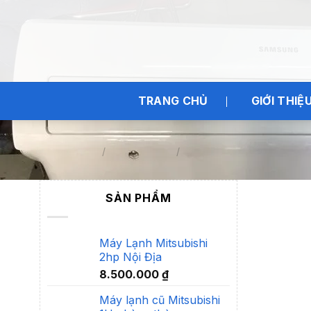
Bỏ
qua
nội
dung
TRANG CHỦ
GIỚI THIỆ
Trang chủ
/
Máy Lạnh Cũ
/
Máy lạnh cũ Samsung
SẢN PHẨM
Máy Lạnh Mitsubishi
2hp Nội Địa
8.500.000
₫
Máy lạnh cũ Mitsubishi