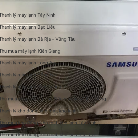
Thanh lý máy lạnh Tây Ninh
Thanh lý máy lạnh Bạc Liêu
Thanh lý máy lạnh Bà Rịa – Vũng Tàu
Thu mua máy lạnh Kiên Giang
Thanh lý máy lạnh Long An
Thanh lý máy lạnh Đồng Nai
Thanh lý máy lạnh Bình Dương
Thu mua máy lạnh cũ Thủ Đức giá cao #1 thị trường
Thanh lý kho đông, kho mát, kho lạnh
Thu mua kho đông, kho mát, kho lạnh Tây Ninh
Thu mua kho đông, kho mát, kho lạnh Bến Tre