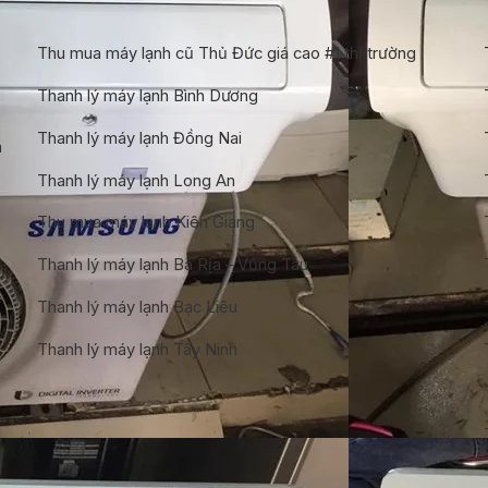
Thu mua máy lạnh cũ Thủ Đức giá cao #1 thị trường
Thanh lý máy lạnh Bình Dương
Thanh lý máy lạnh Đồng Nai
n
Thanh lý máy lạnh Long An
Thu mua máy lạnh Kiên Giang
Thanh lý máy lạnh Bà Rịa – Vũng Tàu
Thanh lý máy lạnh Bạc Liêu
Thanh lý máy lạnh Tây Ninh