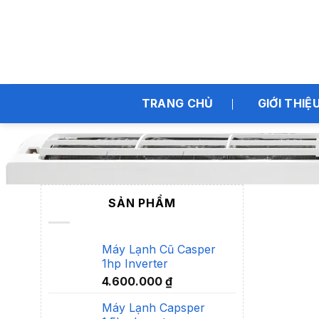
Bỏ
qua
nội
dung
TRANG CHỦ
GIỚI THIỆ
Trang chủ
/
Máy Lạnh Cũ
/
Máy lạnh cũ Daikin
SẢN PHẨM
Máy Lạnh Cũ Casper
1hp Inverter
4.600.000
₫
Máy Lạnh Capsper