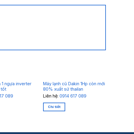
 1 ngựa inverter
Máy lạnh cũ Dakin 1Hp còn mới
Máy lạnh
 tốt
80% xuất sứ thailan
sứ thaila
9.000.
17 089
Liên hệ:
0914 617 089
Chi tiết
Chi tiết