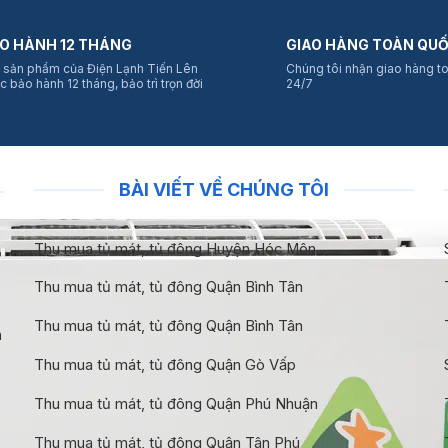
O HÀNH 12 THÁNG
GIAO HÀNG TOÀN QU
 sản phẩm của Điện Lạnh Tiến Lên
Chúng tôi nhận giao hàng t
c bảo hành 12 tháng, bảo trì trọn đời
24/7
BÀI VIẾT VỀ CHÚNG TÔI
Thu mua tủ mát, tủ đông Huyện Hóc Môn
Thu mua tủ mát, tủ đông Quận Bình Tân
Thu mua tủ mát, tủ đông Quận Bình Tân
n
Thu mua tủ mát, tủ đông Quận Gò Vấp
Thu mua tủ mát, tủ đông Quận Phú Nhuận
Thu mua tủ mát, tủ đông Quận Tân Phú