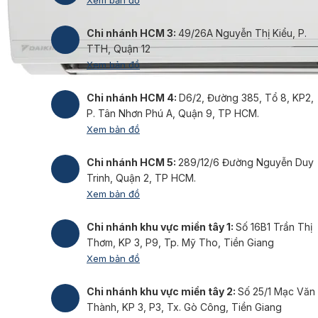
Chi nhánh HCM 3:
49/26A Nguyễn Thị Kiểu, P.
TTH, Quận 12
Xem bản đồ
Chi nhánh HCM 4:
D6/2, Đường 385, Tổ 8, KP2,
P. Tân Nhơn Phú A, Quận 9, TP HCM.
Xem bản đồ
Chi nhánh HCM 5:
289/12/6 Đường Nguyễn Duy
Trinh, Quận 2, TP HCM.
Xem bản đồ
Chi nhánh khu vực miền tây 1:
Số 16B1 Trần Thị
Thơm, KP 3, P9, Tp. Mỹ Tho, Tiền Giang
Xem bản đồ
Chi nhánh khu vực miền tây 2:
Số 25/1 Mạc Văn
Thành, KP 3, P3, Tx. Gò Công, Tiền Giang