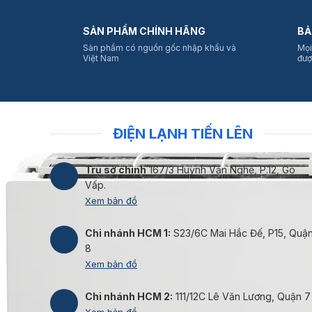
SẢN PHẨM CHÍNH HÃNG
BẢ
Sản phẩm có nguồn gốc nhập khẩu và
Mọi
Việt Nam
đượ
ĐIỆN LẠNH TIẾN LÊN
Trụ sở chính
167/3 Huỳnh Văn Nghệ, P.12, Gò
Vấp.
Xem bản đồ
Chi nhánh HCM 1:
S23/6C Mai Hắc Đế, P15, Quậ
8
Xem bản đồ
Chi nhánh HCM 2:
111/12C Lê Văn Lương, Quận 7
Xem bản đồ