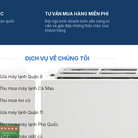
ỐC
TƯ VẤN MUA HÀNG MIỄN PHÍ
oàn quốc
Đội ngũ kinh doanh luôn sẵn sàng tư
vấn và giải đáp những thắc mắc của
khách hàng
DỊCH VỤ VỀ CHÚNG TÔI
Sửa máy lạnh Quận 9
Thu mua máy lạnh Cà Mau
Thu mua tivi cũ
Sửa máy lạnh Quận 11
Thu mua máy lạnh Phú Quốc
Thu mua máy giặt cũ