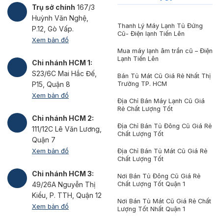
Trụ sở chính
167/3
Huỳnh Văn Nghệ,
Thanh Lý Máy Lạnh Tủ Đứng
P.12, Gò Vấp.
Cũ- Điện lạnh Tiến Lên
Xem bản đồ
Mua máy lạnh âm trần cũ – Điện
Lạnh Tiến Lên
Chi nhánh HCM 1:
S23/6C Mai Hắc Đế,
Bán Tủ Mát Cũ Giá Rẻ Nhất Thị
Trường TP. HCM
P15, Quận 8
Xem bản đồ
Địa Chỉ Bán Máy Lạnh Cũ Giá
Rẻ Chất Lượng Tốt
Chi nhánh HCM 2:
Địa Chỉ Bán Tủ Đông Cũ Giá Rẻ
111/12C Lê Văn Lương,
Chất Lượng Tốt
Quận 7
Xem bản đồ
Địa Chỉ Bán Tủ Mát Cũ Giá Rẻ
Chất Lượng Tốt
Chi nhánh HCM 3:
Nơi Bán Tủ Đông Cũ Giá Rẻ
Chất Lượng Tốt Quận 1
49/26A Nguyễn Thị
Kiểu, P. TTH, Quận 12
Nơi Bán Tủ Mát Cũ Giá Rẻ Chất
Xem bản đồ
Lượng Tốt Nhất Quận 1