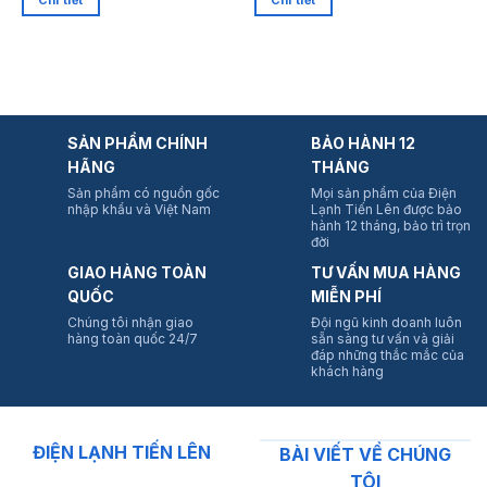
Chi tiết
Chi tiết
SẢN PHẨM CHÍNH
BẢO HÀNH 12
HÃNG
THÁNG
Sản phẩm có nguồn gốc
Mọi sản phẩm của Điện
nhập khẩu và Việt Nam
Lạnh Tiến Lên được bảo
hành 12 tháng, bảo trì trọn
đời
GIAO HÀNG TOÀN
TƯ VẤN MUA HÀNG
QUỐC
MIỄN PHÍ
Chúng tôi nhận giao
Đội ngũ kinh doanh luôn
hàng toàn quốc 24/7
sẵn sàng tư vấn và giải
đáp những thắc mắc của
khách hàng
ĐIỆN LẠNH TIẾN LÊN
BÀI VIẾT VỀ CHÚNG
TÔI