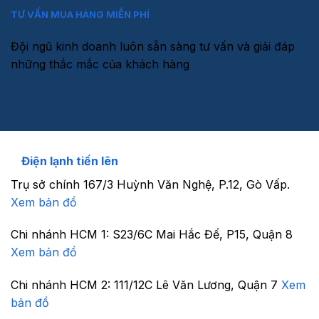
TƯ VẤN MUA HÀNG MIỄN PHÍ
Đội ngũ kinh doanh luôn sẵn sàng tư vấn và giải đáp
những thắc mắc của khách hàng
Điện lạnh tiến lên
Trụ sở chính
167/3 Huỳnh Văn Nghệ, P.12, Gò Vấp.
Xem bản đồ
Chi nhánh HCM 1:
S23/6C Mai Hắc Đế, P15, Quận 8
Xem bản đồ
Chi nhánh HCM 2:
111/12C Lê Văn Lương, Quận 7
Xem
bản đồ