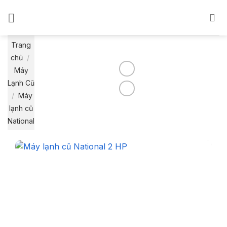
Bỏ
qua
nội
dung
Trang
chủ
/
Máy
Lạnh Cũ
/
Máy
lạnh cũ
National