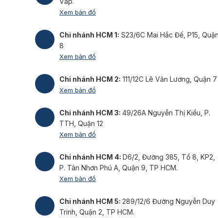
Vấp.
Xem bản đồ
Chi nhánh HCM 1:
S23/6C Mai Hắc Đế, P15, Quậ
8
Xem bản đồ
Chi nhánh HCM 2:
111/12C Lê Văn Lương, Quận 7
Xem bản đồ
Chi nhánh HCM 3:
49/26A Nguyễn Thị Kiểu, P.
TTH, Quận 12
Xem bản đồ
Chi nhánh HCM 4:
D6/2, Đường 385, Tổ 8, KP2,
P. Tân Nhơn Phú A, Quận 9, TP HCM.
Xem bản đồ
Chi nhánh HCM 5:
289/12/6 Đường Nguyễn Duy
Trinh, Quận 2, TP HCM.