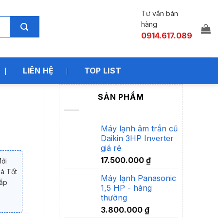
Tư vấn bán
hàng
0914.617.089
LIÊN HỆ
TOP LIST
SẢN PHẨM
Máy lạnh âm trần cũ
Daikin 3HP Inverter
giá rẻ
17.500.000
₫
Mới
á Tốt
Máy lạnh Panasonic
Lắp
1,5 HP - hàng
thường
3.800.000
₫