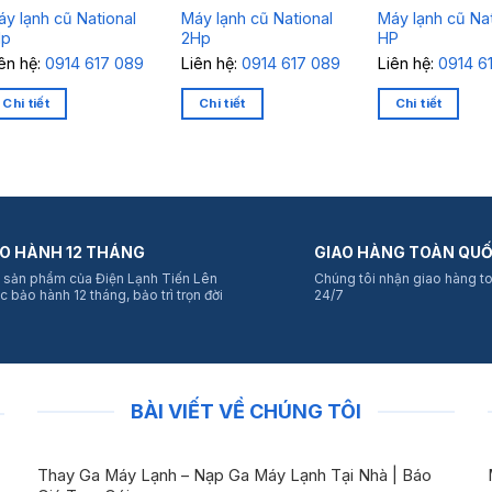
áy lạnh cũ National
Máy lạnh cũ National
Máy lạnh cũ Nat
Hp
2Hp
HP
iên hệ:
0914 617 089
Liên hệ:
0914 617 089
Liên hệ:
0914 6
Chi tiết
Chi tiết
Chi tiết
O HÀNH 12 THÁNG
GIAO HÀNG TOÀN QU
 sản phẩm của Điện Lạnh Tiến Lên
Chúng tôi nhận giao hàng t
c bảo hành 12 tháng, bảo trì trọn đời
24/7
BÀI VIẾT VỀ CHÚNG TÔI
Thay Ga Máy Lạnh – Nạp Ga Máy Lạnh Tại Nhà | Báo