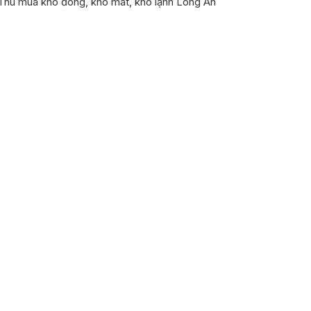
Thu mua kho đông, kho mát, kho lạnh Long An