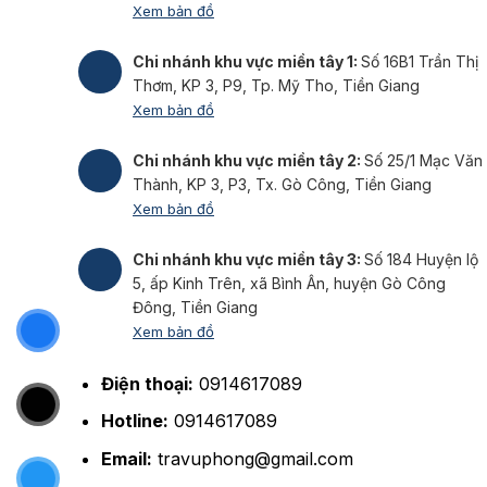
Xem bản đồ
Chi nhánh khu vực miền tây 1:
Số 16B1 Trần Thị
Thơm, KP 3, P9, Tp. Mỹ Tho, Tiền Giang
Xem bản đồ
Chi nhánh khu vực miền tây 2:
Số 25/1 Mạc Văn
Thành, KP 3, P3, Tx. Gò Công, Tiền Giang
Xem bản đồ
Chi nhánh khu vực miền tây 3:
Số 184 Huyện lộ
5, ấp Kinh Trên, xã Bình Ân, huyện Gò Công
Đông, Tiền Giang
Xem bản đồ
Điện thoại:
0914617089
Hotline:
0914617089
Email:
travuphong@gmail.com