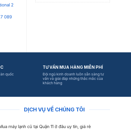
ional 2
Máy lạnh National mặt
Máy lạnh cũ National
Má
sọc nội địa 1HP
3Hp Inverter
2.
17 089
Liên hệ:
0914 617 089
Liên hệ:
0914 617 089
Li
Chi tiết
Chi tiết
ỐC
TƯ VẤN MUA HÀNG MIỄN PHÍ
oàn quốc
Đội ngũ kinh doanh luôn sẵn sàng tư
vấn và giải đáp những thắc mắc của
khách hàng
DỊCH VỤ VỀ CHÚNG TÔI
Mua máy lạnh cũ tại Quận 11 ở đâu uy tín, giá rẻ