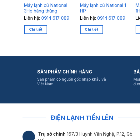
Máy lạnh cũ National
Máy lạnh cũ National 1
M
3Hp hàng thùng
HP
1
Liên hệ:
0914 617 089
Liên hệ:
0914 617 089
L
Chi tiết
Chi tiết
SẢN PHẨM CHÍNH HÃNG
BẢ
Sản phẩm có nguồn gốc nhập khẩu và
Mọi
Việt Nam
đượ
ĐIỆN LẠNH TIẾN LÊN
Trụ sở chính
167/3 Huỳnh Văn Nghệ, P.12, Gò