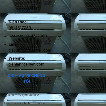
Đông, Tiền Giang
Xem bản đồ
Điện thoại:
0914617089
Hotline:
0914617089
Email:
travuphong@gmail.com
Website:
dienlanhtienlen.com
DỊCH VỤ VỀ CHÚNG
TÔI
Vệ sinh máy lạnh Quận 9
Thu mua máy lạnh cũ giá cao