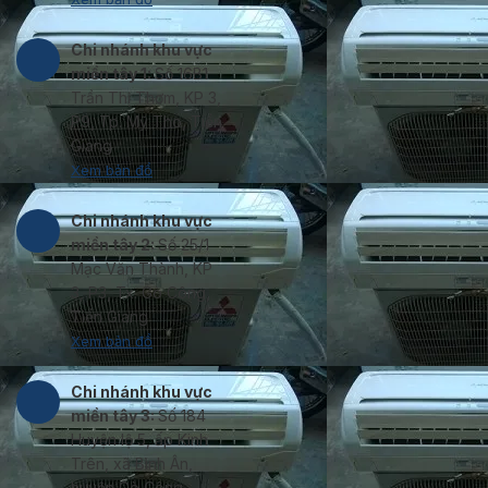
Chi nhánh khu vực
miền tây 1:
Số 16B1
Trần Thị Thơm, KP 3,
P9, Tp. Mỹ Tho, Tiền
Giang
Xem bản đồ
Chi nhánh khu vực
miền tây 2:
Số 25/1
Mạc Văn Thành, KP
3, P3, Tx. Gò Công,
Tiền Giang
Xem bản đồ
Chi nhánh khu vực
miền tây 3:
Số 184
Huyện lộ 5, ấp Kinh
Trên, xã Bình Ân,
huyện Gò Công