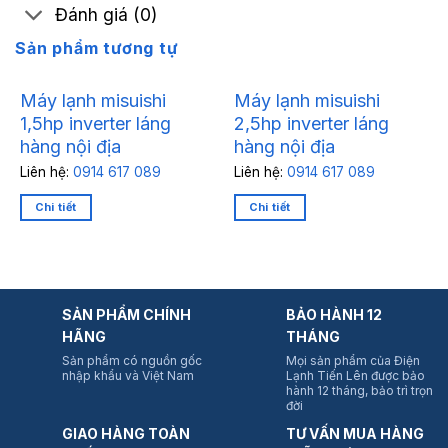
Đánh giá (0)
Sản phẩm tương tự
Máy lạnh misuishi
Máy lạnh misuishi
1,5hp inverter láng
2,5hp inverter láng
hàng nội địa
hàng nội địa
Liên hệ:
0914 617 089
Liên hệ:
0914 617 089
Chi tiết
Chi tiết
SẢN PHẨM CHÍNH
BẢO HÀNH 12
HÃNG
THÁNG
Sản phẩm có nguồn gốc
Mọi sản phẩm của Điện
nhập khẩu và Việt Nam
Lạnh Tiến Lên được bảo
hành 12 tháng, bảo trì trọn
đời
GIAO HÀNG TOÀN
TƯ VẤN MUA HÀNG