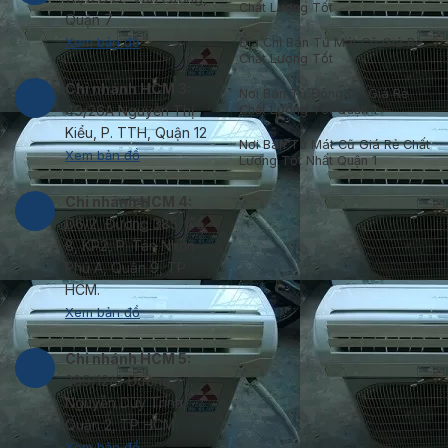
Chất Lượng Tốt
Quận 7
Xem bản đồ
Địa Chỉ Bán Tủ Mát Cũ Giá Rẻ
Chất Lượng Tốt
Chi nhánh HCM 3:
Nơi Bán Tủ Đông Cũ Giá Rẻ
Chất Lượng Tốt Quận 1
49/26A Nguyễn Thị
Kiểu, P. TTH, Quận 12
Nơi Bán Tủ Mát Cũ Giá Rẻ Chất
Xem bản đồ
Lượng Tốt Nhất Quận 1
Chi nhánh HCM 4:
D6/2, Đường 385, Tổ
8, KP2, P. Tân Nhơn
Phú A, Quận 9, TP
HCM.
Xem bản đồ
Chi nhánh HCM 5:
289/12/6 Đường
Nguyễn Duy Trinh,
Quận 2, TP HCM.
Xem bản đồ