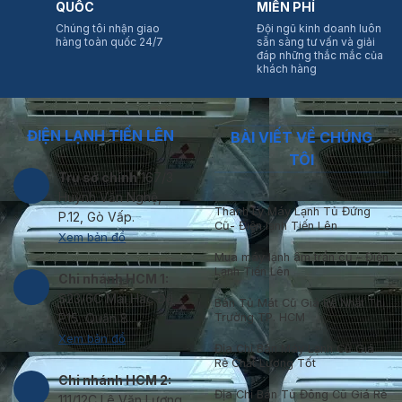
QUỐC
MIỄN PHÍ
Chúng tôi nhận giao
Đội ngũ kinh doanh luôn
hàng toàn quốc 24/7
sẵn sàng tư vấn và giải
đáp những thắc mắc của
khách hàng
ĐIỆN LẠNH TIẾN LÊN
BÀI VIẾT VỀ CHÚNG
TÔI
Trụ sở chính
167/3
Huỳnh Văn Nghệ,
Thanh Lý Máy Lạnh Tủ Đứng
P.12, Gò Vấp.
Cũ- Điện lạnh Tiến Lên
Xem bản đồ
Mua máy lạnh âm trần cũ – Điện
Lạnh Tiến Lên
Chi nhánh HCM 1:
S23/6C Mai Hắc Đế,
Bán Tủ Mát Cũ Giá Rẻ Nhất Thị
Trường TP. HCM
P15, Quận 8
Xem bản đồ
Địa Chỉ Bán Máy Lạnh Cũ Giá
Rẻ Chất Lượng Tốt
Chi nhánh HCM 2:
Địa Chỉ Bán Tủ Đông Cũ Giá Rẻ
111/12C Lê Văn Lương,