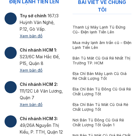
ĐIỆN LẠNH TIẾN LÊN
BÀI VIẾT VỀ CHÚNG
TÔI
Trụ sở chính
167/3
Huỳnh Văn Nghệ,
Thanh Lý Máy Lạnh Tủ Đứng
P.12, Gò Vấp.
Cũ- Điện lạnh Tiến Lên
Xem bản đồ
Mua máy lạnh âm trần cũ – Điện
Lạnh Tiến Lên
Chi nhánh HCM 1:
S23/6C Mai Hắc Đế,
Bán Tủ Mát Cũ Giá Rẻ Nhất Thị
Trường TP. HCM
P15, Quận 8
Xem bản đồ
Địa Chỉ Bán Máy Lạnh Cũ Giá
Rẻ Chất Lượng Tốt
Chi nhánh HCM 2:
Địa Chỉ Bán Tủ Đông Cũ Giá Rẻ
111/12C Lê Văn Lương,
Chất Lượng Tốt
Quận 7
Xem bản đồ
Địa Chỉ Bán Tủ Mát Cũ Giá Rẻ
Chất Lượng Tốt
Chi nhánh HCM 3:
Nơi Bán Tủ Đông Cũ Giá Rẻ
Chất Lượng Tốt Quận 1
49/26A Nguyễn Thị
Kiểu, P. TTH, Quận 12
Nơi Bán Tủ Mát Cũ Giá Rẻ Chất