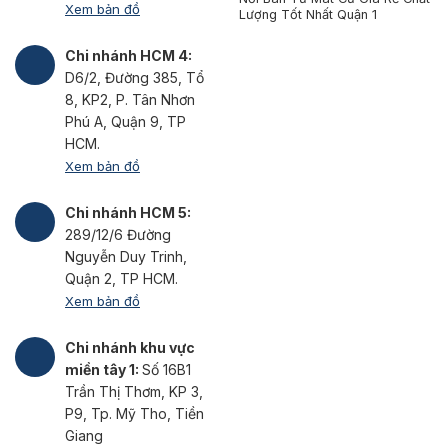
Xem bản đồ
Lượng Tốt Nhất Quận 1
Chi nhánh HCM 4:
D6/2, Đường 385, Tổ
8, KP2, P. Tân Nhơn
Phú A, Quận 9, TP
HCM.
Xem bản đồ
Chi nhánh HCM 5:
289/12/6 Đường
Nguyễn Duy Trinh,
Quận 2, TP HCM.
Xem bản đồ
Chi nhánh khu vực
miền tây 1:
Số 16B1
Trần Thị Thơm, KP 3,
P9, Tp. Mỹ Tho, Tiền
Giang